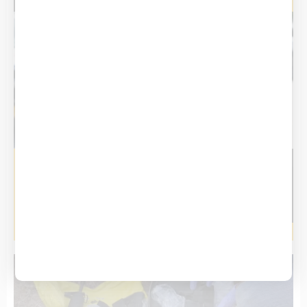
מה חדש?
אחלה חדשות
דרמה בנתיבי עירון: שוטרים ניפצו חלון
וחילצו פעוט שננעל ברכב במצב חירום