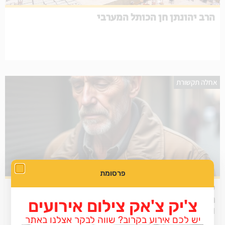
הרב יהונתן חן הכותל המערבי
אחלה תקשורת
פרסומת
שני מיליון תיקים בהוצאה לפועל: קריאה לשינוי
חוק היסטורי ולמחיקת חובות כצעד הכרחי לצמיחה
צ'יק צ'אק צילום אירועים
ולצדק חברתי
יש לכם אירוע בקרוב? שווה לבקר אצלנו באתר