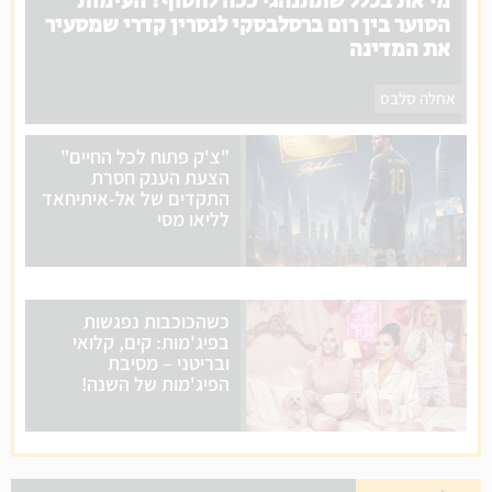
מי את בכלל שתתנהגי ככה לחטוף? העימות
הסוער בין רום ברסלבסקי לנסרין קדרי שמסעיר
את המדינה
אחלה סלבס
"צ'ק פתוח לכל החיים"
הצעת הענק חסרת
התקדים של אל-איתיחאד
לליאו מסי
כשהכוכבות נפגשות
בפיג'מות: קים, קלואי
ובריטני – מסיבת
הפיג'מות של השנה!