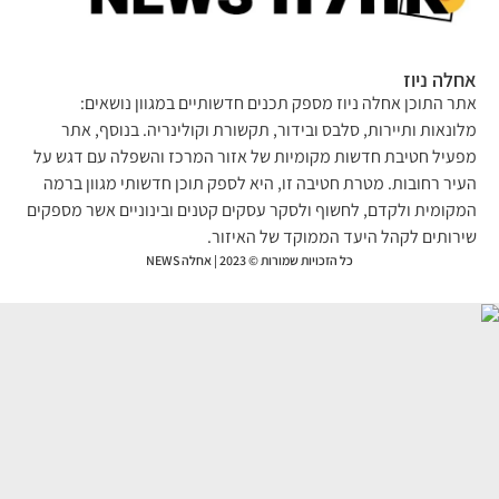
לה ניוז
ר התוכן אחלה ניוז מספק תכנים חדשותיים במגוון נושאים:
ונאות ותיירות, סלבס ובידור, תקשורת וקולינריה. בנוסף, אתר
עיל חטיבת חדשות מקומיות של אזור המרכז והשפלה עם דגש על
יר רחובות. מטרת חטיבה זו, היא לספק תוכן חדשותי מגוון ברמה
קומית ולקדם, לחשוף ולסקר עסקים קטנים ובינוניים אשר מספקים
רותים לקהל היעד הממוקד של האיזור.
כל הזכויות שמורות © 2023 | אחלה NEWS