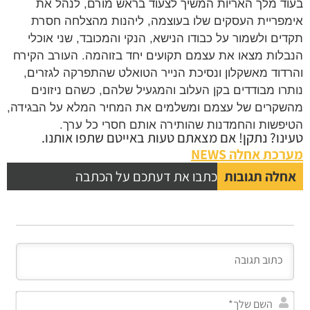
ד מלך האריות המשיך לצעוד בראש מורם, לנהל את
פריית העסקים שלו בעוצמה, ליהנות מהצלחה חסרת
ים ולשמור על כבודו הנישא, הנקי והמכובד, שני אוכלי
לות מצאו את עצמם תקועים יחד בזוהמה. העורב הקירח
דוד מאשקלון ונסיכת הנייר הטואלט שהתפרקה לגזרים,
רו מבודדים בקן העלוב והמגעיל שלהם, כשהם ניזונים
קרים של עצמם ומשלמים את המחיר המלא על הבגידה,
פשות והחמדנות שהותירה אותם חסרי כל ערך.
נו? נתקן! אם מצאתם טעות באייטם שתפו אותנו.
כת אחלה NEWS
לה תגובות
כתבו את דעתכם על הכתבה
השם