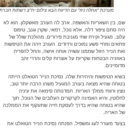
מערכת "אחלה ניוז" עם הדיווח הבא צילום יח"צ רשתות חברתיות
 בין השאריות והאשפה, ארב לה העורב מאשקלון. הוא לא
 סתם ציפור דלה, אלא נוכל, רמאי, שקרן וגנב, טיפוס
ב, מגעיל וקירח שחי מגניבת פירורים, מהולכת שולל של
ים ומחיי פשע נמוכים ורדודים. העורב זיהה את הטיפשות
 הנייר הזול שממנו עשויה אותה אישה, והחל להפריח
זניה הבטחות שקריות על אוצרות קלים והררי זהב
מיינים.
א הטיפשות והיהירות שלה, נסיכת הנייר הטואלט הייתה
חה שהיא מצאה בעורב המגעיל משהו הרבה יותר טוב,
ץ ורווחי ממלך האריות. חמדנותה סימאה את עיניה
וטין, והיא האמינה לקרקורים העלובים של הנוכל, תוך
א בטוחה שהיא בדרך לעסקת חייה שתעקוף את הממלכה
האריה.
ד מעורר לעג ומשפיל, הפנתה נסיכת הנייר הטואלט את