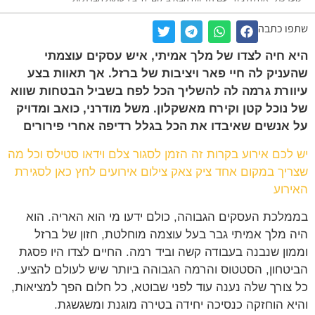
ו כתבה
 חיה לצדו של מלך אמיתי, איש עסקים עוצמתי
ניק לה חיי פאר ויציבות של ברזל. אך תאוות בצע
ורת גרמה לה להשליך הכל לפח בשביל הבטחות שווא
נוכל קטן וקירח מאשקלון. משל מודרני, כואב ומדויק
אנשים שאיבדו את הכל בגלל רדיפה אחרי פירורים
לכם אירוע בקרות זה הזמן לסגור צלם וידאו סטילס וכל מה
יך במקום אחד ציק צאק צילום אירועים לחץ כאן לסגירת
רוע
לכת העסקים הגבוהה, כולם ידעו מי הוא האריה. הוא
 מלך אמיתי גבר בעל עוצמה מוחלטת, חזון של ברזל
ון שנבנה בעבודה קשה וביד רמה. החיים לצדו היו פסגת
טחון, הסטטוס והרמה הגבוהה ביותר שיש לעולם להציע.
צורך שלה נענה עוד לפני שבוטא, כל חלום הפך למציאות,
א הוחזקה כנסיכה יחידה בטירה מוגנת ומשגשגת.