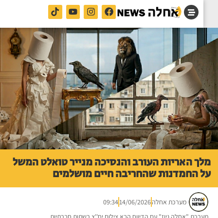
ך האריות העורב והנסיכה מנייר טואלט המשל
 החמדנות שהחריבה חיים מושלמים
מערכת אחלה
14/06/2026
09:34
רכת "אחלה ניוז" עם הדיווח הבא צילום יח''צ רשתות חברתיות