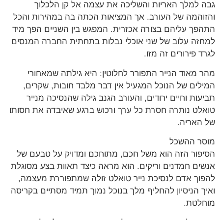
 למלך האריות והשליכה את עצמה אל קן הלכלוך
והמה של העורב. אך המציאות הכתה בה במהירות והכל
פך עליהם בצורה אכזרית. המפגש בין השניים הפך מיד
זה עלוב של שני אוכלי נבלות בתחתית החברה המנסים
ד פירורים זה מזו.
 מאוד הנייר התפורר לחלוטין: היא גילתה שמאחורי
לים של הנוכל המגעיל אין דבר מלבד חובות, שקרים,
עות וחיים ירודים, והעורב הגנב גילה שהנסיכה מנייר
לט נותרה חסרת כל ערך ורכוש ברגע שאיבדה את חסותו
האריה.
ר ההשכל
פור הזה הוא משל חכם, מתוחכם ומדויק על טבעם של
ים חמדנים וריקים. הוא מראה כיצד תאוות בצע מסוגלת
וך אדם לנסיכת נייר טואלט זולה שמתפוררת מעצמה,
ך הניסיון להחליף מלך בנוכל נמוך תמיד מסתיים בקריסה
לטת.