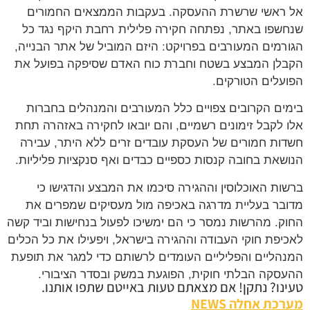
ראשי שרשרת ההעסקה. בעקבות הממצאים החמורים
שפו באתר, נפתחה חקירה פלילית רחבת היקף נגד כל
רמים המעורבים בפרויקט: היזם המוביל של אתר הבנייה,
לן המבצע בשטח וחברת כוח האדם שסיפקה בפועל את
עלים הטורקים.
ים הקרובים צפויים כלל המעורבים והמנהלים בחברות
 לקבל זימונים רשמיים, והם יובאו לחקירה באזהרה תחת
ות חמורים של העסקת עובדים זרים ללא היתר, עבירה
שאת בחובה קנסות כספיים כבדים ואף סנקציות פליליות.
ות האוכלוסין וההגירה סיכמו את המבצע והדגישו כי
בר בעליית מדרגה באכיפה מול מעסיקים שמפרים את
ק. מהרשות נמסר כי הם ימשיכו לפעול בנחישות וביד קשה
יפת חוקי העבודה וההגירה בישראל, ויפעילו את כל הכלים
הליים והפליליים העומדים לרשותם כדי למגר את תופעת
סקה הבלתי חוקית, הפוגעת במשק ובסדר הציבורי.
נו? נתקן! אם מצאתם טעות באייטם שתפו אותנו.
כת אחלה NEWS