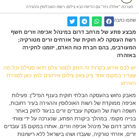
רכת "אחלה ניוז" עם הדיווח הבא צילום: רשות האוכלוסין וההגירה
ו כתבה
ע פתע של מרחב דרום במינהל אכיפה וזרים חשף
 העסקה לא חוקית של אזרחים זרים מטורקיה;
ורבים, בהם חברת כוח האדם, יזומנו לחקירה
זהרה
לכם אירוע בקרות זה הזמן לסגור צלם וידאו סטילס וכל מה
יך במקום אחד ציק צאק צילום אירועים לחץ כאן לסגירת
רוע
ק נחוש בהעסקה הבלתי חוקית בענף הנדל"ן: פעילות
פה ממוקדת של רשות האוכלוסין וההגירה בעיר רחובות,
ה רשת של העסקת עובדים זרים בניגוד לחוק באתר
יה מקומי. במהלך ביקורת הפתע, שנערכה על ידי צוותי
מרחב דרום של מינהל אכיפה וזרים, אותרו במקום 15 עובדים
ם, אזרחי טורקיה, שעבדו ושהו בישראל ללא רישיונות