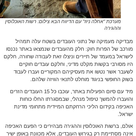
מערכת "אחלה ניוז" עם הדיווח הבא צילום: רשות האוכלוסין
וההגירה
יקה מעמיקה של נתוני העובדים בשטח עלה תמהיל
כב של הפרות חוק: חלק מהעובדים שנמצאו באתר נכנסו
ראל במעמד של תיירים וניצלו זאת לעבודה שחורה, חלקם
 מסורבי בקשות מקלט מדיני, וחלקם עובדים חוקיים
בר אשר נטשו את מעסיקיהם המקוריים ועברו לעבוד
ק החופשי בניגוד מוחלט לתנאי הוויזה שלהם.
מיד עם סיום הפעילות באתר, עוכבו כל 15 העובדים הזרים
עברו להמשך טיפול מנהלי, שבמסגרתו החלו כוחות
יפה בקידום הליכי הרחקתם המיידית מתחומי מדינת
אל.
ם, ברשות האוכלוסין וההגירה מבהירים כי הפעם האכיפה
ה מסתיימת רק בגירוש העובדים, אלא מכוונת באופן ישיר