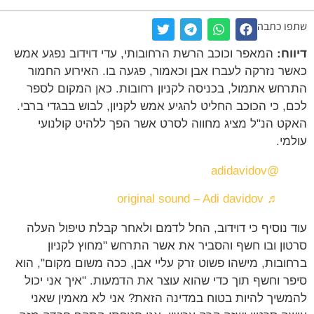
שתפו כתבה
דיווח:
המאפר וכוכב הרשת הרחובותי, עדי דוידוב נפגע אמש
כאשר נזרקה לעברו אבן וכאמור, פגעה בו. האירוע החמור
התרחש אתמול, בכניסה לקניון רחובות. כאן המקום לספר
לכם, כי הכוכב החליט להגיע אמש לקניון, לבוש בבגדי ברבי.
האקט הנ"ל מציג מחווה לסרט אשר הפך ללהיט קולנועי
עולמי.
@adidavidov
♬ original sound – Adi davidov
עוד נוסיף כי דוידוב, החל לדמם ולאחר קבלת טיפול העלה
סרטון ובו חשף והסביר את אשר התרחש "מחוץ לקניון
ברחובות, מישהו פשוט זרק עליי אבן, ככה משום מקום", הוא
סיפר וחשף תוך כדי שהוא עוצר את הדמעות. "איך אני יכול
להמשיך להיות בטוח במדינה הזאת? אני לא מאמין שאני