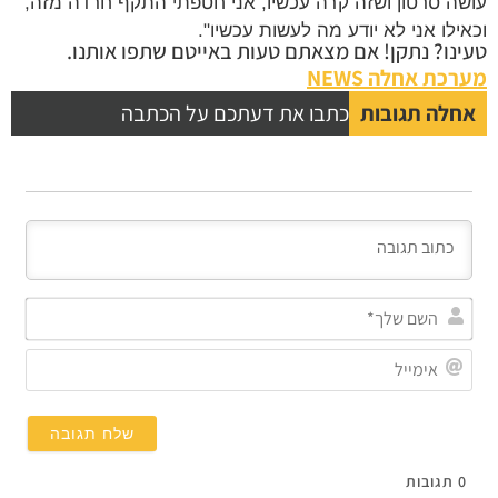
עושה סרטון ושזה קרה עכשיו, אני חטפתי התקף חרדה מזה,
וכאילו אני לא יודע מה לעשות עכשיו".
טעינו? נתקן! אם מצאתם טעות באייטם שתפו אותנו.
מערכת אחלה NEWS
אחלה תגובות
כתבו את דעתכם על הכתבה
השם
שלך
אימי
0
תגובות