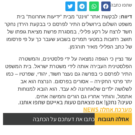
שתפו כתבה
דיווח:
לבקשת אתר "ווינט" מבית "ידיעות אחרונות" בית
משפט השלום בירושלים התיר לפרסם כי בבקעת הירדן נחקר
חשד לרצח על רקע פלילי, במסגרת פרשת מציאת גופתו של
תושב רחובות במטעי תמרים בשבוע שעבר כך על פי פרסומו
של כתב הפלילי מאיר תורג'מן.
עוד נציין כי הגופה נמצאה על ידי פלסטינים, והמשטרה
הפלסטינית העבירה אותה לידי משטרת ישראל. בית המשפט
התיר לפרסם כי בפרשה גם נעצר חשוד, יהודי, שפרטיו – כמו
יתר פרטי החקירה – אסורים בפרסום. הנרצח הוא אב
לשלושה ילדים שלאחרונה לא עבד. הוא הובא למנוחות
אתמול, והותיר אחריו גם הורים וחמישה אחים.
טעינו? נתקן! אם מצאתם טעות באייטם שתפו אותנו.
מערכת אחלה NEWS
אחלה תגובות
כתבו את דעתכם על הכתבה