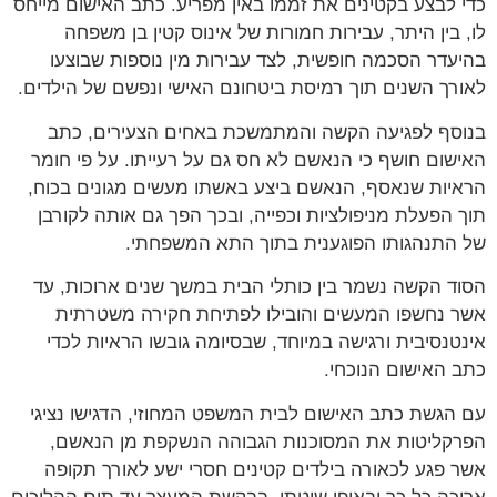
כדי לבצע בקטינים את זממו באין מפריע. כתב האישום מייחס
לו, בין היתר, עבירות חמורות של אינוס קטין בן משפחה
בהיעדר הסכמה חופשית, לצד עבירות מין נוספות שבוצעו
לאורך השנים תוך רמיסת ביטחונם האישי ונפשם של הילדים.
בנוסף לפגיעה הקשה והמתמשכת באחים הצעירים, כתב
האישום חושף כי הנאשם לא חס גם על רעייתו. על פי חומר
הראיות שנאסף, הנאשם ביצע באשתו מעשים מגונים בכוח,
תוך הפעלת מניפולציות וכפייה, ובכך הפך גם אותה לקורבן
של התנהגותו הפוגענית בתוך התא המשפחתי.
הסוד הקשה נשמר בין כותלי הבית במשך שנים ארוכות, עד
אשר נחשפו המעשים והובילו לפתיחת חקירה משטרתית
אינטנסיבית ורגישה במיוחד, שבסיומה גובשו הראיות לכדי
כתב האישום הנוכחי.
עם הגשת כתב האישום לבית המשפט המחוזי, הדגישו נציגי
הפרקליטות את המסוכנות הגבוהה הנשקפת מן הנאשם,
אשר פגע לכאורה בילדים קטינים חסרי ישע לאורך תקופה