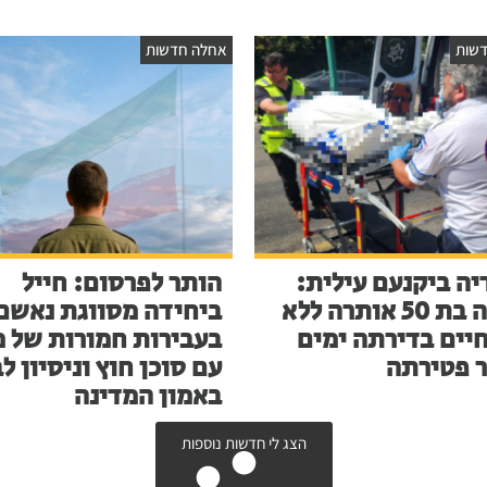
שות
אחלה חדשות
יה ביקנעם עילית:
הותר לפרסום: חייל
אישה בת 50 אותרה ללא
ביחידה מסווגת נאשם
חיים בדירתה ימים
בעבירות חמורות של מ
 פטירתה
עם סוכן חוץ וניסיון ל
באמון המדינה
הצג לי חדשות נוספות