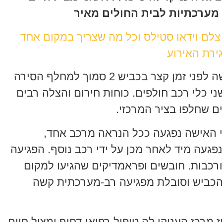
 מערכתיות לבית החולים מאיר
 צלם וידאו סטילס וכל מה שצריך במקום אחד
ירת האירוע
תאונת דרכים קשה ומורכבת התרחשה לפני זמן קצר בכביש 2 סמוך למחלף הסירה
ל כבת 80 נפגעה משני כלי רכב חולפים. כוחות חירום והצלה רבים
ים שחלפו בציר המרכזי.
י האישה נפגעה ככל הנראה מרכב אחד,
געה מיד לאחר מכן על ידי רכב נוסף. הפגיעה
רכבות. חובשים ופראמדיקים שהגיעו למקום
כביש וסובלת מפגיעה רב-מערכתית קשה
מרכז העניקו לה טיפול רפואי דחוף ומציל חיים