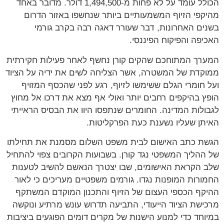
הכולל עומד על לא פחות מ-1,494,500 דולר. מדובר באחד
מהיקפי הזיוף המשמעותיים ביותר שנחשפו באזור הדרום
בשנים האחרונות, דבר שעורר דאגה רבה בקרב גורמי
האכיפה והפיקוח הפיננסי.
המערך המתוחכם שהקים קורן נחשף לאחר פעילות חקירתית
ממוקדת של המשטרה, אשר הצליחה לשים את ידיה על הציוד
ועל חומרי הגלם ששימשו לזיוף, רגע לפני שהכסף המזויף
הופץ בהיקפים רחבים יותר ואולי אף מצא את דרכו אל מחוץ
לגבולות המדינה. החומרים שנתפסו היוו את הבסיס הראייתי
האיתן שעליו נשענת כעת הפרקליטות.
הגשת כתב האישום לבית משפט השלום מסמנת את תחילתו
של ההליך המשפטי נגד קורן. בשבועות הקרובים צפוי להתחיל
שלב הקראת האישומים, שבו יצטרך הנאשם להשיב לטענות
החמורות המופנות נגדו. גורמים משפטיים מעריכים כי לאור
ההיקף הכספי העצום של הזיוף והתכנון המוקדם המשתקף
מרכישת הציוד הייעודי, התביעה תדרוש עונש מרתיע ונוקשה
במיוחד כדי למנוע הישנות של מקרים דומים הפוגעים ביציבות