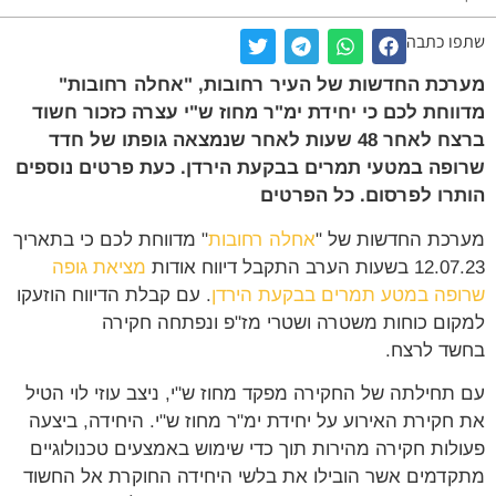
ו כתבה
כת החדשות של העיר רחובות, "אחלה רחובות"
וחת לכם כי יחידת ימ"ר מחוז ש"י עצרה כזכור חשוד
ברצח לאחר 48 שעות לאחר שנמצאה גופתו של חדד
פה במטעי תמרים בבקעת הירדן. כעת פרטים נוספים
רו לפרסום. כל הפרטים
כת החדשות של "
אחלה רחובות
" מדווחת לכם כי בתאריך
ות הערב התקבל דיווח אודות
מציאת גופה
פה במטע תמרים בבקעת הירדן
. עם קבלת הדיווח הוזעקו
ום כוחות משטרה ושטרי מז"פ ונפתחה חקירה
ד לרצח.
תחילתה של החקירה מפקד מחוז ש"י, ניצב עוזי לוי הטיל
חקירת האירוע על יחידת ימ"ר מחוז ש"י. היחידה, ביצעה
לות חקירה מהירות תוך כדי שימוש באמצעים טכנולוגיים
דמים אשר הובילו את בלשי היחידה החוקרת אל החשוד