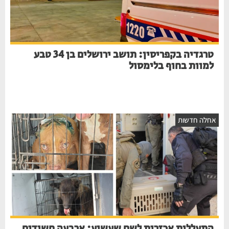
טרגדיה בקפריסין: תושב ירושלים בן 34 טבע
למוות בחוף בלימסול
חלה חדשות
התעללות אכזרית לשם שעשוע: ארבעה חשודים