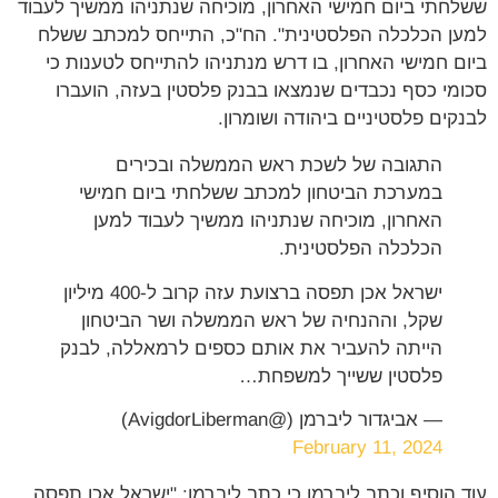
ששלחתי ביום חמישי האחרון, מוכיחה שנתניהו ממשיך לעבוד
למען הכלכלה הפלסטינית". הח"כ, התייחס למכתב ששלח
ביום חמישי האחרון, בו דרש מנתניהו להתייחס לטענות כי
סכומי כסף נכבדים שנמצאו בבנק פלסטין בעזה, הועברו
לבנקים פלסטיניים ביהודה ושומרון.
התגובה של לשכת ראש הממשלה ובכירים
במערכת הביטחון למכתב ששלחתי ביום חמישי
האחרון, מוכיחה שנתניהו ממשיך לעבוד למען
הכלכלה הפלסטינית.
ישראל אכן תפסה ברצועת עזה קרוב ל-400 מיליון
שקל, וההנחיה של ראש הממשלה ושר הביטחון
הייתה להעביר את אותם כספים לרמאללה, לבנק
פלסטין ששייך למשפחת…
— אביגדור ליברמן (@AvigdorLiberman)
February 11, 2024
עוד הוסיף וכתב ליברמן כי כתב ליברמן: "ישראל אכן תפסה