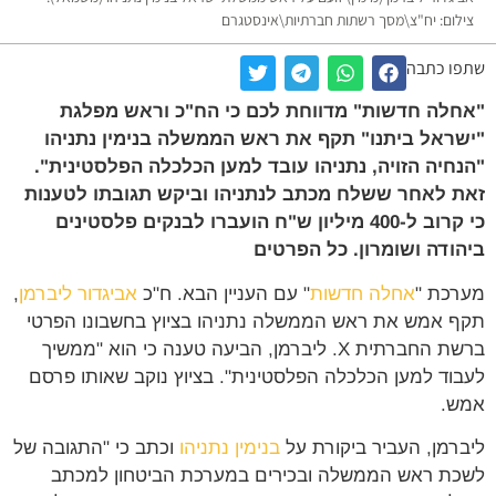
צילום: יח"צ\מסך רשתות חברתיות\אינסטגרם
שתפו כתבה
"אחלה חדשות" מדווחת לכם כי הח"כ וראש מפלגת
"ישראל ביתנו" תקף את ראש הממשלה בנימין נתניהו
"הנחיה הזויה, נתניהו עובד למען הכלכלה הפלסטינית".
זאת לאחר ששלח מכתב לנתניהו וביקש תגובתו לטענות
כי קרוב ל-400 מיליון ש"ח הועברו לבנקים פלסטינים
ביהודה ושומרון. כל הפרטים
מערכת "
אחלה חדשות
" עם העניין הבא. ח"כ
אביגדור ליברמן
,
תקף אמש את ראש הממשלה נתניהו בציוץ בחשבונו הפרטי
ברשת החברתית X. ליברמן, הביעה טענה כי הוא "ממשיך
לעבוד למען הכלכלה הפלסטינית". בציוץ נוקב שאותו פרסם
אמש.
ליברמן, העביר ביקורת על
בנימין נתניהו
וכתב כי "התגובה של
לשכת ראש הממשלה ובכירים במערכת הביטחון למכתב