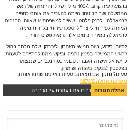
ברצועת עזה קרוב ל-400 מיליון שקל, וההנחיה של ראש
הממשלה ושר הביטחון הייתה להעביר את אותם כספים
לרמאללה, לבנק פלסטין ששייך למשפחת א-שאווה. ההנחיה
המוזרה לפיה חיילי צה״ל יספקו שירותי בלדרות מעזה
לרמאללה במיוחד בימים אלו, נראית פשוט הזויה".
לסיום, כידוע, ביום חמישי האחרון, ליברמן, שלח מכתב בהול
לראש הממשלה בנימין נתניהו וביקש ממנו להתייחס לטענות
כי ישראל אישרה העברת סכומי כסף נכבדים שנמצאו
בפלסטין לבנקים ביהודה ושומרון.
טעינו? נתקן! אם מצאתם טעות באייטם שתפו אותנו.
מערכת אחלה NEWS
אחלה תגובות
כתבו את דעתכם על הכתבה