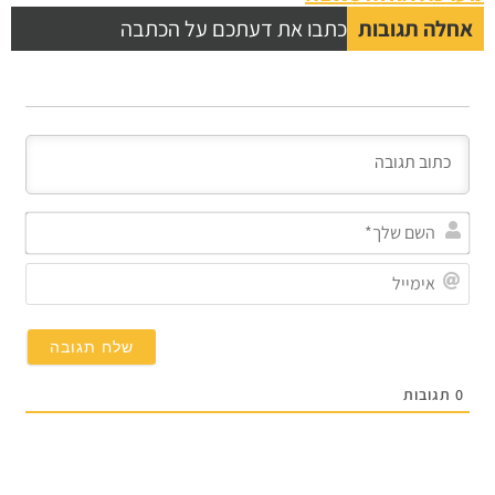
אחלה תגובות
כתבו את דעתכם על הכתבה
השם
שלך
אימי
0
תגובות