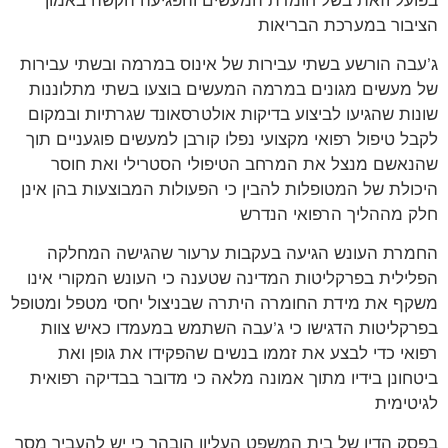
בפועל וזאת בשל חומרת המעשים והפגיעה הקשה באמון
הציבור במערכת הבריאות
ג’עבה הורשע בשתי עבירות של אינוס במרמה ובשתי עבירות
של מעשים מגונים במרמה המעשים בוצעו בשתי מתלוננות
שונות שהגיעו לביצוע בדיקות אולטרסאונד שגרתיות ובמקום
לקבל טיפול רפואי מקצועי נפלו קורבן למעשים פוגעניים תוך
שהנאשם מנצל את המרחב הטיפולי הסטרילי ואת חוסר
היכולת של המטופלות להבין כי הפעולות המבוצעות בהן אינן
חלק מההליך הרפואי הנדרש
החמרת העונש הגיעה בעקבות ערעור שהגישה המחלקה
הפלילית בפרקליטות המדינה שטענה כי העונש המקורי אינו
משקף את מידת החומרה היתרה שבניצול יחסי מטפל ומטופל
בפרקליטות הדגישו כי ג’עבה השתמש במעמדו כאיש צוות
רפואי כדי לבצע את זממו בנשים שהפקידו את גופן ואת
ביטחונן בידיו מתוך אמונה מלאה כי מדובר בבדיקה רפואית
לגיטימית
בפסק הדין של בית המשפט העליון הובהר כי יש להעביר מסר