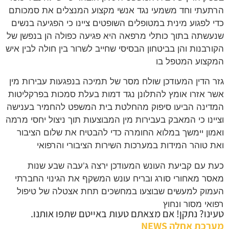
הרתעתי וחד משמעי נגד אנשי מקצוע המנצלים את סמכותם
כדי לפגוע מינית במטופלים השופטים ציינו כי הפגיעה בנשים
שנעשתה בתוך כותלי מרפאה היא פגיעה כפולה הן בנפשן של
הקורבנות והן בביטחון הבסיסי שחייב לשרור בין חולה לבין איש
המקצוע המטפל בו
גזר הדין המעודכן שולח מסר של תמיכה בנפגעות עבירות מין
אשר אזרו אומץ להתלונן נגד דמות בעלת סמכות בפרקליטות
המדינה הביעו סיפוק מהחלטת בית המשפט להחמיר בענישה
וציינו כי המאבק בעבירות מין המבוצעות תוך ניצול יחסי מרמה
ואמון יימשך במלוא החומרה כדי להבטיח את שלום הציבור
ואת טוהר המידות במערכות השירות הציבורי והרפואי
כעת עם קביעת העונש המעודכן ירצה ג’עבה שבע שנות
מאסר מאחורי סורג ובריח עונש המשקף את הגינוי החברתי
העמוק למעשים שבוצעו במחשכים תחת אצטלה של טיפול
רפואי מסור ונחוץ
טעינו? נתקן! אם מצאתם טעות באייטם שתפו אותנו.
מערכת אחלה NEWS