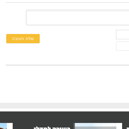
השם
שלך*
אימייל