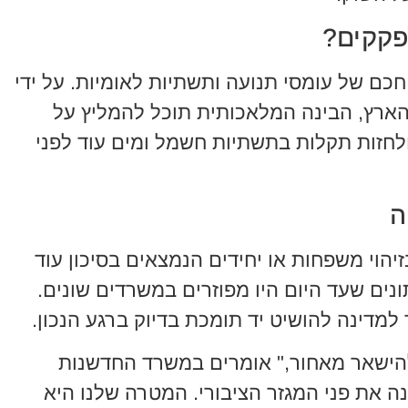
כם של עומסי תנועה ותשתיות לאומיות. על ידי
עתק (Big Data) מרחבי הארץ, הבינה המלאכותית תוכל להמליץ על
ולחזות תקלות בתשתיות חשמל ומים עוד לפני
-AI יוכל לסייע בזיהוי משפחות או יחידים הנמצאים בסיכון עוד
נים שעד היום היו מפוזרים במשרדים שונים.
מדינה להושיט יד תומכת בדיוק ברגע הנכון.
להישאר מאחור," אומרים במשרד החדשנות
טל הלאומי. "מהפכת ה-AI משנה את פני המגזר הציבורי. המטרה שלנו היא