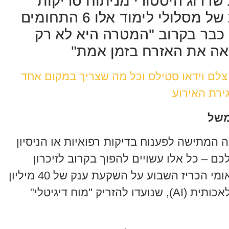
שדרוג היסטורי מניתוח סריקות
רפואיות ועד התאמה אישית של מסלולי לימוד אלו 6 התחומים
בר בקרוב "המטרה היא לא רק
אה את האזרח בזמן אמת"
 צלם וידאו סטילס וכל מה שצריך במקום אחד
ירת האירוע
משל
המתישה לפענוח בדיקות רפואיות או הניסיון
כם – כל אלו עשויים להפוך בקרוב לזיכרון
רחוק. משרד החדשנות והדיגיטל הלאומי הכריז השבוע על השקעת ענק של 40 מיליון
ש"ח ב-13 פרויקטים מבוססי בינה מלאכותית (AI), שנועדו להזריק "מוח דיגיטלי"