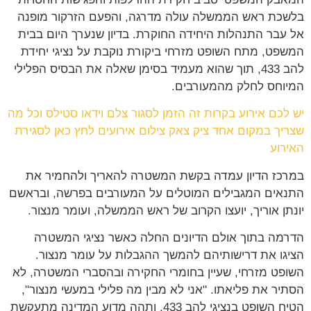
בלשכת ראש הממשלה עולה מדרגה, והפעם הזרקור מופנה
אל עבר התנהלות היחידה החוקרת. בדיון שנערך היום בבית
המשפט, מתח השופט מזרחי ביקורת נוקבת על נציגי יחידת
להב 433, תוך שהוא מעמיד בסימן שאלה את הבסיס הפלילי
המיוחס לחלק מהמעורבים.
יש לכם אירוע בקרות זה הזמן לסגור צלם וידאו סטילס וכל מה
שצריך במקום אחד ציק צאק צילום אירועים לחץ כאן לסגירת
האירוע
במרכז הדיון עמדה בקשת המשטרה להאריך ולהחמיר את
התנאים המגבילים המוטלים על המעורבים בפרשה, ובראשם
יונתן אוריך, יועצו הקרוב של ראש הממשלה, ועומר מנצור.
הדרמה בתוך אולם הדיונים החלה כאשר נציגי המשטרה
הציגו את דרישותיהם להמשך ההגבלות על עומר מנצור.
השופט מזרחי, שעיין בחומרי החקירה ובהסברי המשטרה, לא
הסתיר את פליאתו. "אני לא מבין מה פלילי במעשי מנצור",
הטיח השופט בנציגי להב 433, ותהה מדוע המדינה מתעקשת