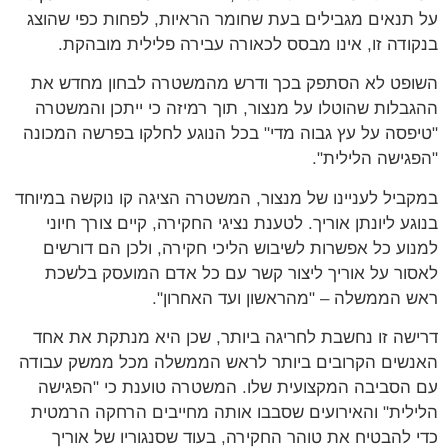
על תנאים מגבילים בעת שחומר הראיות, לפחות כפי שהוצג
בנקודה זו, אינו מבסס לכאורה עבירה פלילית מובהקת.
השופט לא הסתפק בכך ודרש מהמשטרה לבחון מחדש את
ההגבלות שהוטלו על מנצור, תוך רמיזה כי ייתכן והמשטרה
"טיפסה על עץ גבוה מדי" בכל הנוגע לחלקו בפרשה המכונה
"הפגישה הלילית".
במקביל לעניינו של מנצור, המשטרה הציגה קו נוקשה במיוחד
בנוגע ליונתן אוריך. לטענת נציגי החקירה, קיים צורך חיוני
למנוע כל אפשרות לשיבוש הליכי חקירה, ולכן הם דורשים
לאסור על אוריך ליצור קשר עם כל אדם המועסק בלשכת
ראש הממשלה – "מהראשון ועד האחרון".
דרישה זו נחשבת לחריגה ביותר, שכן היא מנתקת את אחד
האנשים הקרובים ביותר לראש הממשלה מכל ממשק עבודה
עם הסביבה המקצועית שלו. המשטרה טוענת כי "הפגישה
הלילית" והאירועים שסבבו אותה מחייבים הרחקה הרמטית
כדי להבטיח את טוהר החקירה, בעוד שסנגוריו של אוריך