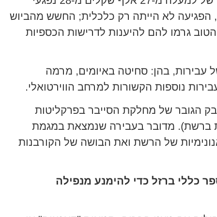
להוציא במרמה ובסחיטה סכום כולל של למעלה מ-27 אלף שקלים מ-28 נפגעי
, הפגיעה לא הייתה רק כלכלית; החשש מהביוש
פגיעה בשמם הטוב גרמו להם להיענות לדרישות הכספיות
 עבירות, בהן: סחיטה באיומים, מרמה
בירות נוספות הקשורות למרחב הווירטואלי.
ק הגובר של מחלקת הסייבר בפרקליטות
Se (סחיטה מינית ברשת). מדובר בעבירה שנמצאת במגמת
נונימיות של הרשת ואת הבושה של הקורבנות
ר כללי ברזל כדי להימנע מנפילה