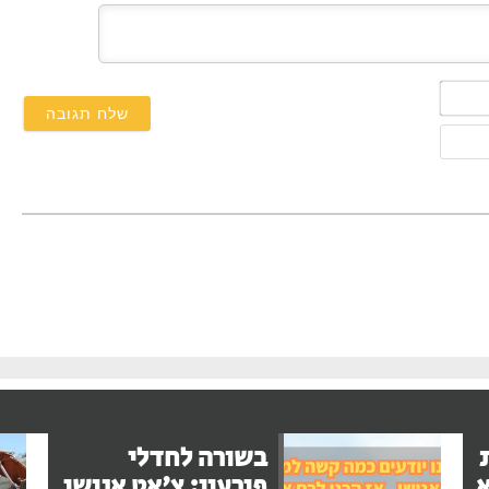
השם
שלך*
אימייל
בשורה לחדלי
א
פירעון: צ'אט אנושי