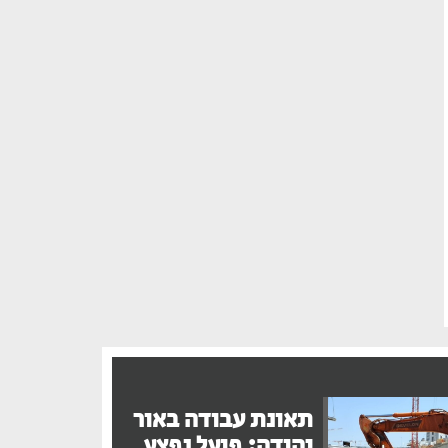
תאונת עבודה באור
יהודה: פועל נפצע