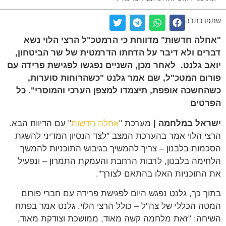
ו כתבה
לה חדשות" מדווחת כי הרמטכ"ל הרצי הלוי נשא
ים ולא דיבר על הדחתו הדרמטית של שר הביטחון,
ב גלנט. לאחר מכן, השניים נפגשו לפגישת פרידה עם
ום המטכ"ל, שם אמר גלנט "כשהרוחות סוערות,
חשכה אופפת, תיצמדו למצפן הערכי והמוסרי". כל
רטים
אל במלחמה |
מערכת "
אחלה חדשות
" עם הדיווח הבא.
י הלוי אמר בהערכת המצב "לצד הנסיון המדיני להשגת
מות בלבנון – צריך להמשיך בגיבוש התוכניות להמשך
ימה בלבנון, לרבות הרחבת והעמקת התמרון – ונפעיל
התוכניות האלו בהתאם לצורך".
ך כך, גלנט נפגש היום לפגישת פרידה עם חברי פורום
ה הכללי של צה"ל – כולל הרצי הלוי. גלנט אמר בפתח
חה: "זאת מלחמה קשה מאוד, ממושכת וצודקת מאוד,