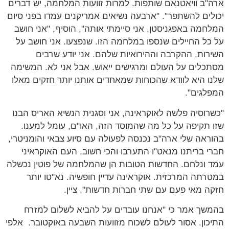
ארה"ב וויאטנאם שותפות. למרות זוועות המלחמה, יש דברים
יכולים להשתפר". "ארבעה נשיאים אמריקנים עמדו בפני סיום
המלחמה באפגניסטן, אני סיימתי אותה", הוסיף, "אני חושב
על כל החיילים שנספו במלחמה הזו. שנפצעו. אני חושב על
השירות, ההקרבה וההירואיות שלהם. אני יודע שרבים
מסתכלים על העולם ומרגישים ייאוש. אבל אני לא. המשימה
שלנו היא לוודא שהכוחות שמאחדים אותנו יותר חזקים מאלו
המפלגים".
"כשרוסיה פלשה לאוקראינה, אני וסגנית הנשיא האריס הבנו
שזו תקיפה על כל מה שהמוסד הזה, האו"ם, עומל למענו.
בהוראה שלי ארה"ב נכנסה לפעולה עם סיוע צבאי והומניטרי,
חברי בריתנו מנאט"ו התערבו והכי חשוב, העם האוקראיני
עמד ונלחם. החדשות הטובות הן שהמלחמה של פוטין נכשלה
במטרתה המרכזית. אוקראינה עדיין חופשיה. נא"טו יותר
חזקה מאי פעם עם שתי חברות חדשות", ציין.
בהמשך אמר כי "אנחנו עובדים על להביא לשלום למזרח
התיכון. אסור לעולם לשכוח מזוועות השבעה באוקטובר. אלפי