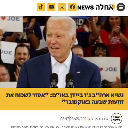
נשיא ארה"ב ג'ו ביידן באו"ם: "אסור לשכוח את
זוועות שבעה באוקטובר"
מערכת אחלה
25/09/2024
08:47
נשיא ארה"ב ג'ו ביידן נשא את נאומו האחרון כנשיא באו"ם. צילום: מסך רשתות