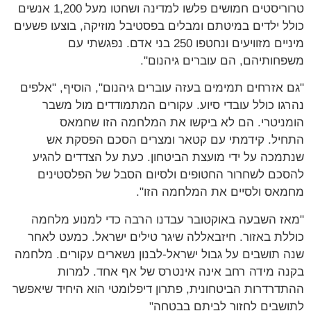
טרוריסטים חמושים פלשו למדינה ושחטו מעל 1,200 אנשים
כולל ילדים במיטתם ומבלים בפסטיבל מוזיקה, בוצעו פשעים
מיניים מזוויעים ונחטפו 250 בני אדם. נפגשתי עם
משפחותיהם, הם עוברים גיהנום".
"גם אזרחים תמימים בעזה עוברים גיהנום", הוסיף, "אלפים
נהרגו כולל עובדי סיוע. עקורים המתמודדים מול משבר
הומניטרי. הם לא ביקשו את המלחמה הזו שחמאס
התחיל. קידמתי עם קטאר ומצרים הסכם הפסקת אש
שנתמכה על ידי מועצת הביטחון. כעת על הצדדים להגיע
להסכם לשחרור החטופים ולסיום הסבל של הפלסטינים
מחמאס ולסיים את המלחמה הזו".
"מאז השבעה באוקטובר עבדנו הרבה כדי למנוע מלחמה
כוללת באזור. חיזבאללה שיגר טילים ישראל. כמעט לאחר
שנה תושבים על גבול ישראל-לבנון נשארים עקורים. מלחמה
בקנה מידה רחב אינה אינטרס של אף אחד. למרות
ההתדרדרות הביטחונית, פתרון דיפלומטי הוא היחיד שיאפשר
לתושבים לחזור לביתם בבטחה"