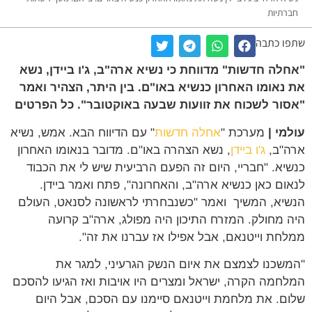
חברתיות
שתפו כתבה
"אחלה חדשות" מדווחת כי נשיא ארה"ב, ג'ו ביידן, נשא
את נאומו האחרון כנשיא באו"ם. בין היתר, הצהיר ואמר
"אסור לשכוח את זוועות שבעה באוקטובר". כל הפרטים
עולמי |
מערכת "
אחלה חדשות
" עם הדיווח הבא. אמש, נשיא
ארה"ב,
ג'ו ביידן
, נשא הצהרה באו"ם. מדובר בנאומו האחרון
כנשיא. "חבריי, היום זה הפעם הרביעית שיש לי את הכבוד
לנאום כאן כנשיא ארה"ב, והאחרונה", פתח ואמר ביידן.
הנשיא, המשיך ואמר "כשנבחרתי לראשונה לסנאט, העולם
היה מחולק. המזרח התיכון היה מפולג, ארה"ב קרועה
ממלחת וייטנאם, אבל אפילו אז עברנו את זה".
"המשכנו לצמצם את איום הנשק הגרעיני, למגר את
המלחמה הקרה, ישראל ומצרים היו אויבות ואז הגיעו להסכם
שלום. את מלחמת וייטנאם סיימנו עם הסכם, אבל היום