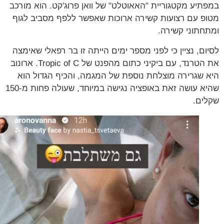
תיע מקטגוריית "האאוטלט" של וואן פרוג'קט. הוא מורכב
פ עם רצועות קשירה ארוכות שאפשר ללפף מסביב לגוף
חתוני קשירה.
ום, נציין כי לפני מספר ימים הייתה זו בר רפאלי שאימצה
את הטרנד, עם ביקיני כתום מהפנט של Tropic of C. ארונוב
 שגרירה מוצלחת נוספת של המגמה, והכיף הגדול הוא
שהיא עושה זאת באופציה נגישה במיוחד, שעולה פחות מ-150
ים.