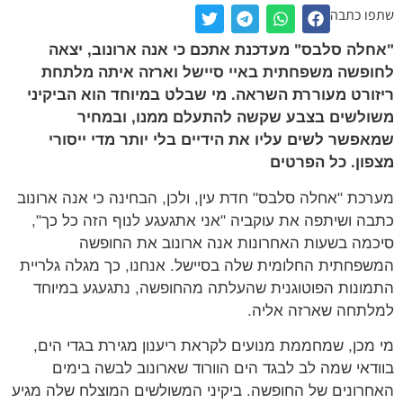
ו כתבה
לה סלבס" מעדכנת אתכם כי אנה ארונוב, יצאה
פשה משפחתית באיי סיישל וארזה איתה מלתחת
ורט מעוררת השראה. מי שבלט במיוחד הוא הביקיני
לשים בצבע שקשה להתעלם ממנו, ובמחיר
פשר לשים עליו את הידיים בלי יותר מדי ייסורי
ון. כל הפרטים
כת "אחלה סלבס" חדת עין, ולכן, הבחינה כי אנה ארונוב
ה ושיתפה את עוקביה "אני אתגעגע לנוף הזה כל כך",
מה בשעות האחרונות אנה ארונוב את החופשה
פחתית החלומית שלה בסיישל. אנחנו, כך מגלה גלריית
ונות הפוטוגנית שהעלתה מהחופשה, נתגעגע במיוחד
תחה שארזה אליה.
מכן, שמחממת מנועים לקראת ריענון מגירת בגדי הים,
דאי שמה לב לבגד הים הוורוד שארונוב לבשה בימים
רונים של החופשה. ביקיני המשולשים המוצלח שלה מגיע