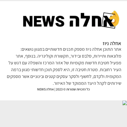
לה ניוז
ר התוכן אחלה ניוז מספק תכנים חדשותיים במגוון נושאים:
ונאות ותיירות, סלבס ובידור, תקשורת וקולינריה. בנוסף, אתר
עיל חטיבת חדשות מקומיות של אזור המרכז והשפלה עם דגש על
יר רחובות. מטרת חטיבה זו, היא לספק תוכן חדשותי מגוון ברמה
קומית ולקדם, לחשוף ולסקר עסקים קטנים ובינוניים אשר מספקים
רותים לקהל היעד הממוקד של האיזור.
כל הזכויות שמורות © 2023 | אחלה NEWS