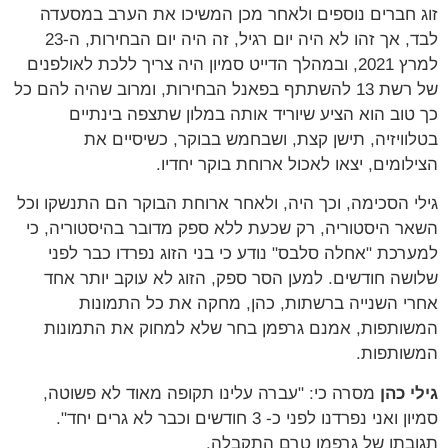
 חברים נוספים ולאחר מכן המשיכו את הערב במסעדה
לבד, אך זהו לא היה יום רגיל, זה היה יום הבחירות, ה-23
למרץ 2021, ובמהלך הדייט סמיון היה צריך ללכת לאולפנים
של רשת 13 להשתתף בפאנל הבחירות, ומרוב שהיה להם כל
טוב הוא הציע שיוריד אותה במלון שתצפה בינתיים
וויזיה, תישן קצת, ושבחמש בבוקר, כשיסיים את
לומים, יצאו לאכול ארוחת בוקר יחדיו.
י הסכימה, וכך היה, ולאחר ארוחת הבוקר הם התנשקו וכל
ר היסטוריה, רק שכעת ללא ספק מדובר בהיסטוריה, כי
רכת "אחלה סלבס" נודע כי בני הזוג נפרדו כבר לפני
שה חודשים. למען הסר ספק, הזוג לא עוקב יותר אחד
י השנייה ברשתות, כהן, מחקה את כל התמונות
ותפות, אמנם גרפמן בחר שלא למחוק את התמונות
ותפות.
י כהן
מסרה כי: "עברה עלינו תקופה מאוד לא פשוטה,
סמיון ואני נפרדנו לפני כ- 3 חודשים וכבר לא גרים יחד".
בתו של גרפמן טרם התקבלה.