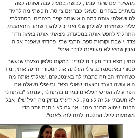
ינה עם שיער עומד, לבושה במעיל עבה ושותה קפה
יים בצהרים, כשאני כבר עם צ'ייסר. חיפשתי מה להגיד
ושאלתי אותה למה היא שותה קפה בצהרים. הסתכלתי
ה כשחזרתי לשולחן שלי ואני יכול להגיד שזהו, התאהבתי.
לתי לחפש אותה במסעדה. מצאתי אותה באיזה חדר
י יושבת וקוראת ספר. התביישתי, פחדתי שאפנה אליה
ין שהיא לא מעוניינת לדבר איתי".
ון מצא דרך מקורית למדי: "במקום טלפון הצעתי שנעשה
רי באינסטגרם. גילי העלתה את הסטורי ותייגה אותי, ומיד
זרתי הביתה כתבתי לה באינסטגרם. שאלתי אותה מה
 עושה בערב והצעתי שאולי נצא". וכשגילי נשאלה אם
יע לה הפרש הגילאים בניהם בהתחלה, ענתה: "בהתחלה
חשבתי על זה לעומק. לא ידעתי בדיוק מה הגיל שלו, אבל
תי שהוא מבוגר ממני. אני גם לא נותנת יותר מדי
עות לגיל. החלטתי לתת לזה צ'אנס".