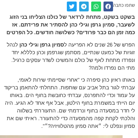
ו כתבה
ט בשקט, מתחת לרדאר של כולנו הצליחו בני הזוג
בר, סמיון גרפן וגילי כהן להסתיר את פרידתם. אז
 זמן הם כבר פרודים? כשלושה חודשים. כל הפרטים
26 שנים לא הפריעה ל
סמיון גרפן
ו
גילי כהן
לנהל
יות של כמעט שנתיים, מסתמן שגרפמן וכהן כלללא יחד
רדו מתחת לאף של כולם והמשיכו לשדר עסקים כרגיל.
 הם נפרדו ולמה?
תו ראיון כהן סיפרה כי "אחרי שסיימתי שירות לאומי,
תי לגור בתל אביב עם שותפות. התחלתי להתאמן בריקוד
עמוד וכדי להתפרנס, עבדתי כחובשת בחוף הים. באותו
 הייתי במשמרת בחוף הילטון, אבל אף אחד לא הגיע. היה
חדר במסעדה בחוף ונרדמתי שם. התעוררתי בשלווה
כתי לקחת קפה מהמסעדה כדי להתעורר. ראיתי שם את
ון ונפלט לי: ״אתה סמיון מהטלוויזיה?״".