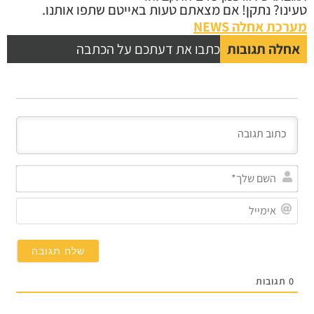
נו? נתקן! אם מצאתם טעות באייטם שתפו אותנו.
כת אחלה NEWS
לה תגובות
כתבו את דעתכם על הכתבה
השם
שלך*
אימייל
תגובות