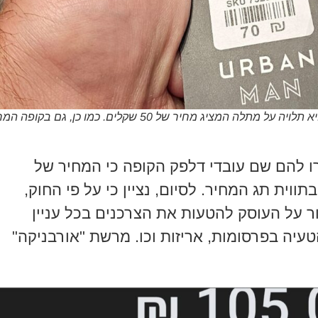
תג המחיר על החולצה 70 שקלים למרות שהיא תלויה על מתלה המציג מחיר של 50 שקלים. כמו כן, גם בק
רו להם שם עובדי דלפק הקופה כי המחיר של
י שמצוין בתווית תג המחיר. לסיום, נציין כי על פי החוק,
איסור על העוסק להטעות את הצרכנים בכל עניין
טעיה בפרסומות, אריזות וכו. מרשת "אורבניקה"