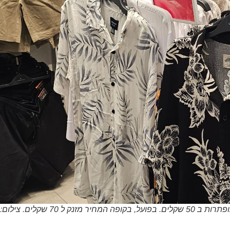
מתלה הבגדים המציג את כלל החולצות המכופתרות ב 50 שקלים. בפועל, בקופה המחיר מזנק ל 70 שקלים. צילום: