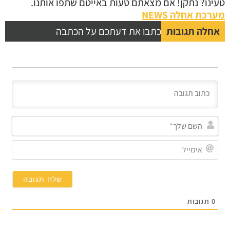
טעינו? נתקן! אם מצאתם טעות באייטם שתפו אותנו.
מערכת אחלה NEWS
אחלה תגובות
כתבו את דעתכם על הכתבה
השם
שלך
אימי
0
תגובות