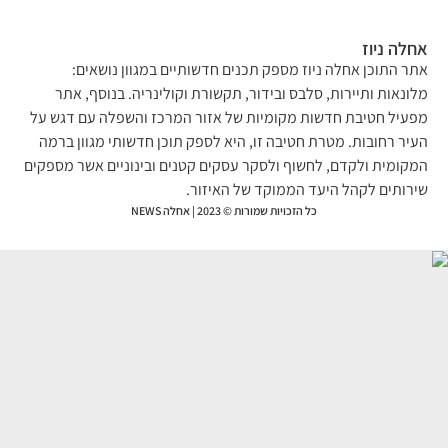
לה ניוז
ר התוכן אחלה ניוז מספק תכנים חדשותיים במגוון נושאים:
ונאות ותיירות, סלבס ובידור, תקשורת וקולינריה. בנוסף, אתר
עיל חטיבת חדשות מקומיות של אזור המרכז והשפלה עם דגש על
יר רחובות. מטרת חטיבה זו, היא לספק תוכן חדשותי מגוון ברמה
קומית ולקדם, לחשוף ולסקר עסקים קטנים ובינוניים אשר מספקים
רותים לקהל היעד הממוקד של האיזור.
כל הזכויות שמורות © 2023 | אחלה NEWS