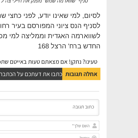
סניף "שווארמה שמש" מפנק את חיילי צה"ל 
לסיום, למי שאינו יודע, לפני כחצי ש
לסניף הנס ציוני המפורסם בעיר רח
לשווארמה האגדית וממליצה למי מכם 
החדש ברח' הרצל 168
טעינו? נתקן! אם מצאתם טעות באייטם שתפו
אחלה תגובות
כתבו את דעתכם על הכתבה