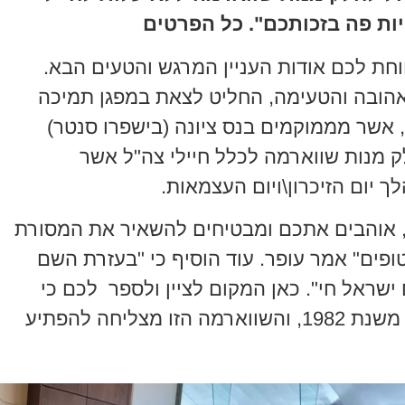
ות פה בזכותכם". כל הפרטים
וחת לכם אודות העניין המרגש והטעים הבא.
אהובה והטעימה, החליט לצאת במפגן תמיכה
, אשר מממוקמים בנס ציונה (בישפרו סנטר)
רצל 168) החלו לחלק מנות שווארמה לכלל חיילי צה"ל אשר
ך יום הזיכרון\ויום העצמאות.
, אוהבים אתכם ומבטיחים להשאיר את המסורת
פים" אמר עופר. עוד הוסיף כי "בעזרת השם
ישראל חי". כאן המקום לציין ולספר לכם כי
המוסד הקולינרי המשגשג הנ"ל קיים משנת 1982, והשווארמה הזו מצליחה להפתיע