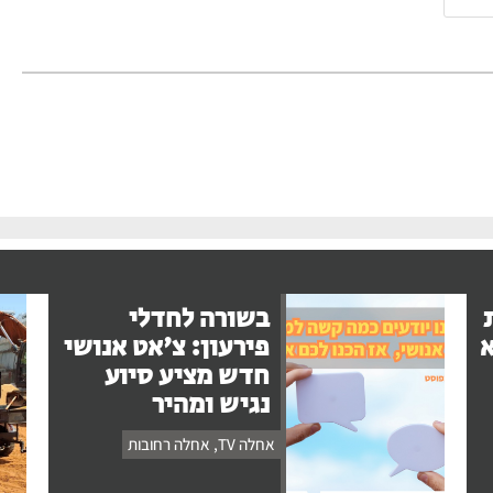
בשורה לחדלי
א
פירעון: צ'אט אנושי
חדש מציע סיוע
נגיש ומהיר
אחלה TV
,
אחלה רחובות