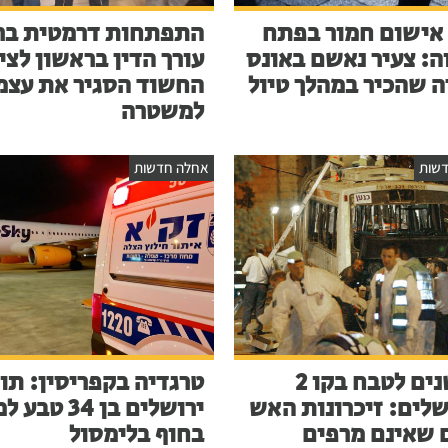
אישום חמור בפתח
התפתחות דרמטית בר
ה: צעיר נאשם באונס
עורך הדין בראשון לציו
ה שהכיר במהלך טיול
החשוד הסגיר את עצמ
למשטרה
שות
אחלה חדשות
23 שנים לטבח בקו 2
טרגדיה בקפריסין: תו
שלים: זיכרונות האש
ירושלים בן 34 ט
 שאינם מרפים
בחוף בלימסול