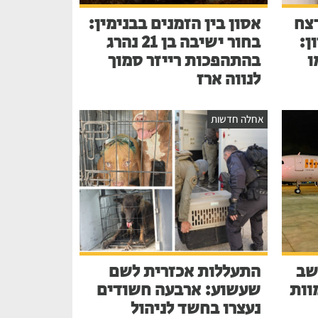
צח
אסון בין הזמנים בבנימין:
ן:
בחור ישיבה בן 21 נהרג
ו
בהתהפכות רייזר סמוך
לנווה ארז
אחלה חדשות
שב
התעללות אכזרית לשם
בע למוות
שעשוע: ארבעה חשודים
נעצרו בחשד לניהול