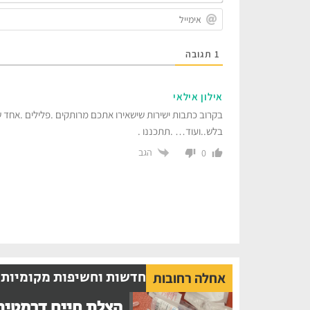
1
תגובה
אילון אילאי
בלש..ועוד… .תתכננו .
הגב
0
חדשות וחשיפות מקומיות
אחלה רחובות
הצלת חיים דרמטית