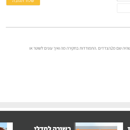
שלך*
אימייל
בקרוב כתבות ישירות שישאירו אתכם מרותקים .פלילים .אחד שהיה שם מ2הצדדים .התמודדות בחקירה מה ואיך עונים לשוטר או
בשורה לחדלי