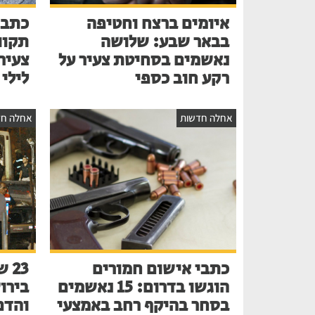
איומים ברצח וחטיפה
כתב 
בבאר שבע: שלושה
תקוו
נאשמים בסחיטת צעיר על
צעיר
רקע חוב כספי
לילי
אחלה חדשות
אחלה חד
כתבי אישום חמורים
הוגשו בדרום: 15 נאשמים
בירו
בסחר בהיקף רחב באמצעי
והדם