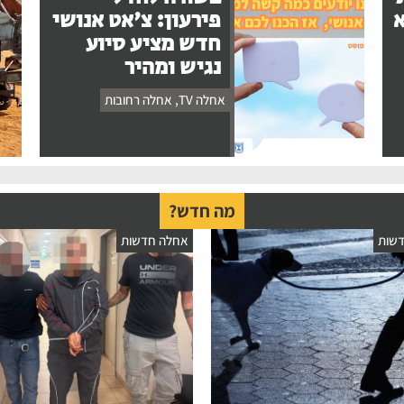
א
פירעון: צ'אט אנושי
חדש מציע סיוע
נגיש ומהיר
אחלה TV
,
אחלה רחובות
מה חדש?
שות
אחלה חדשות