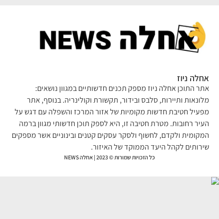
לה ניוז
ר התוכן אחלה ניוז מספק תכנים חדשותיים במגוון נושאים:
ונאות ותיירות, סלבס ובידור, תקשורת וקולינריה. בנוסף, אתר
עיל חטיבת חדשות מקומיות של אזור המרכז והשפלה עם דגש על
יר רחובות. מטרת חטיבה זו, היא לספק תוכן חדשותי מגוון ברמה
קומית ולקדם, לחשוף ולסקר עסקים קטנים ובינוניים אשר מספקים
רותים לקהל היעד הממוקד של האיזור.
כל הזכויות שמורות © 2023 | אחלה NEWS