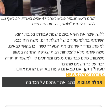
לוחם האש המסור פורש לאחר 47 שנים בארגון. רב רשף משה
ללוש. צילום: יח"צ\מסך רשתות חברתיות
ש, שבר את השיא בעצם שנות עבודתו בכיבוי. "הוא
תף באלפי מקרים של הצלת חיים, משה היה כבאי
פת, מהדור שהקים את המערך כשהיו בו בקושי כבאים.
 שותף מלא להצלחות רבות שגרפה התחנה במגוון
מות. כולנו כבר מתגעגעים ומאחלים לו ולמשפחתו תודה
 על כך השנים שתרם".
נו? נתקן! אם מצאתם טעות באייטם שתפו אותנו.
כת אחלה NEWS
לה תגובות
כתבו את דעתכם על הכתבה