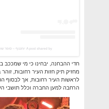
A post shared by יוחננוף – סופר שוק לכולם (@yochananof_supershuk)
חדי ההבחנה, יבחינו כי מי שמככב 
מחזיק תיק חזות העיר רחובות, זוהר 
לראשות העיר רחובות, אך לבסוף הפס
הרחבה למען החברה וכלל תושבי העי