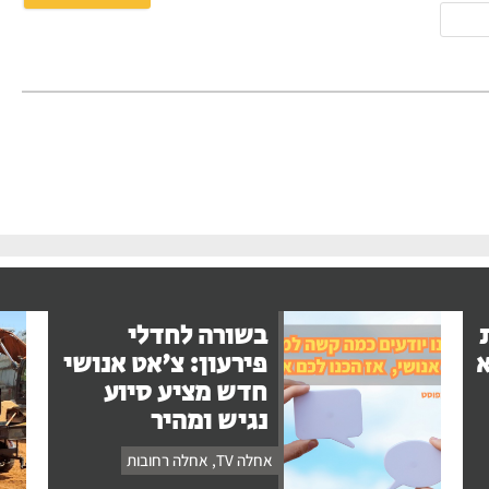
אימייל
בשורה לחדלי
א
פירעון: צ'אט אנושי
חדש מציע סיוע
נגיש ומהיר
אחלה TV
,
אחלה רחובות