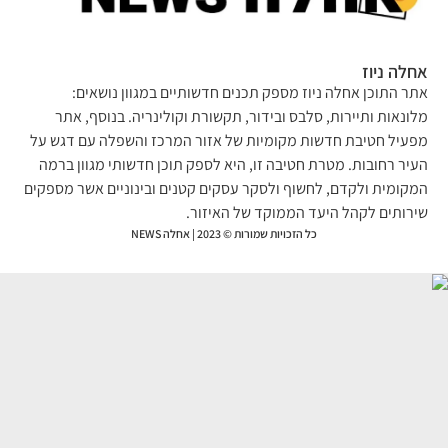
לה ניוז
ר התוכן אחלה ניוז מספק תכנים חדשותיים במגוון נושאים:
ונאות ותיירות, סלבס ובידור, תקשורת וקולינריה. בנוסף, אתר
עיל חטיבת חדשות מקומיות של אזור המרכז והשפלה עם דגש על
יר רחובות. מטרת חטיבה זו, היא לספק תוכן חדשותי מגוון ברמה
קומית ולקדם, לחשוף ולסקר עסקים קטנים ובינוניים אשר מספקים
רותים לקהל היעד הממוקד של האיזור.
כל הזכויות שמורות © 2023 | אחלה NEWS