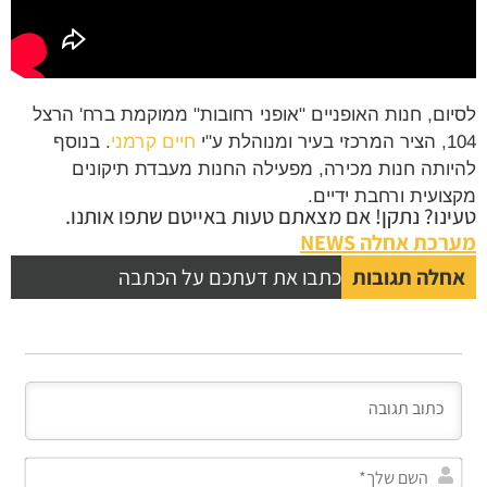
ום, חנות האופניים "אופני רחובות" ממוקמת ברח' הרצל
והלת ע"י
חיים קרמני
. בנוסף
ותה חנות מכירה, מפעילה החנות מעבדת תיקונים
ועית ורחבת ידיים.
נו? נתקן! אם מצאתם טעות באייטם שתפו אותנו.
כת אחלה NEWS
לה תגובות
כתבו את דעתכם על הכתבה
השם