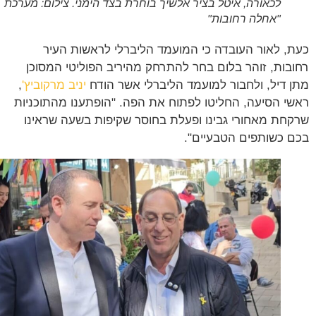
לכאורה, איטל בציר אלשיך בוחרת בצד הימני. צילום: מערכת
"אחלה רחובות"
, לאור העובדה כי המועמד הליברלי לראשות העיר
בות, זוהר בלום בחר להתרחק מהיריב הפוליטי המסוכן
 דיל, ולחבור למועמד הליברלי אשר הודח
יניב מרקוביץ'
,
י הסיעה, החליטו לפתוח את הפה. "הופתענו מהתוכניות
חת מאחורי גבינו ופעלת בחוסר שקיפות בשעה שראינו
 כשותפים הטבעיים".