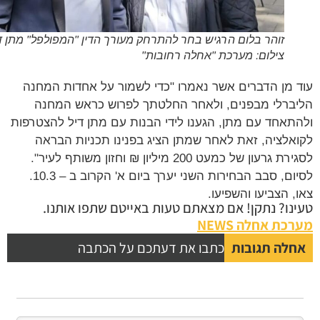
זוהר בלום הרגיש בחר להתרחק מעורך הדין "המפולפל" מתן דיל.
צילום: מערכת "אחלה רחובות"
 מן הדברים אשר נאמרו "כדי לשמור על אחדות המחנה
ברלי מבפנים, ולאחר החלטתך לפרוש כראש המחנה
תאחד עם מתן, הגענו לידי הבנות עם מתן דיל להצטרפות
אלציה, זאת לאחר שמתן הציג בפנינו תכניות הבראה
לסגירת גרעון של כמעט 200 מיליון ₪ וחזון משותף לעיר".
לסיום, סבב הבחירות השני יערך ביום א' הקרוב ב – 10.3.
, הצביעו והשפיעו.
נו? נתקן! אם מצאתם טעות באייטם שתפו אותנו.
כת אחלה NEWS
לה תגובות
כתבו את דעתכם על הכתבה