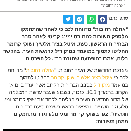
חלה רחובות"
ו כתבה
לה רחובות" מדווחת לכם כי לאחר שהתחמקו
פק תשובות כנות בטיימינג קריטי לאחר סבב
ירות הראשון. כעת, איטל בציר אלשיך ושוקי קרומר
יטו לתמוך במועמד במתן דיל לראשות העיר. בהקשר
ם, אמרו "הופתענו שחזרת בך". כל הפרטים
כת החדשות של העיר רחובות, "
אחלה רחובות
" מדווחת
 כי
איטל בציר אלשיך
ו
שוקי קרומר
החליטו לתמוך
ועמד
מתן דיל
בסבב הבחירות הקרוב אשר יערך ביום א'
הקרוב בתאריך 10.3. כזכור, בשבוע שעבר עדשת המצלמה
מדור החדשות העירוני הצליחה ללכוד את שוקי קרומר ומגי
 וגר. השניים, נמצאים בראש רשימת סיעת "רחובות
שית".
צפו בשוקי קרומר ומגי סלע וגרר מתחמקים
ן תשובות: