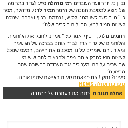
נציין כי, יו״ר וועד העובדים
רמי מדהלה
סייע לגדוד בתרומה
של מופע למסיבת חנוכה של הזמר
תמיר לדני
. מדהלה, מסר
כי ״מייד כשביקשו ממני לסייע, נרתמתי בכיף ואהבה. שנזכה
לעשות תמיד למען החיילים היקרים שלנו״.
רחמים מלול
, הוסיף ואמר כי: ״שמחנו לחבק את הלוחמות
והלוחמים של גדוד ארז ולברך אותם בברכה של חג שמח
ומאיר . הם שומרים עלינו ומסכנים את חייהם, המעט שנוכל
לעשות הוא לחבק אותם מפה ולהראות להם שיש מי
שחושבים עליהם ומעריכים את העבודה החשובה שהם
מבצעים״.
טעינו? נתקן! אם מצאתם טעות באייטם שתפו אותנו.
מערכת אחלה NEWS
אחלה תגובות
כתבו את דעתכם על הכתבה