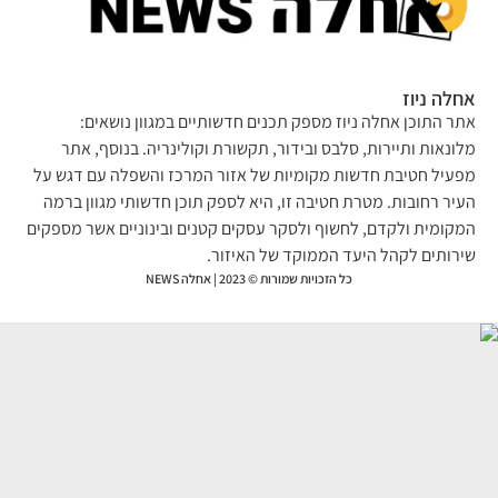
לה ניוז
ר התוכן אחלה ניוז מספק תכנים חדשותיים במגוון נושאים:
ונאות ותיירות, סלבס ובידור, תקשורת וקולינריה. בנוסף, אתר
עיל חטיבת חדשות מקומיות של אזור המרכז והשפלה עם דגש על
יר רחובות. מטרת חטיבה זו, היא לספק תוכן חדשותי מגוון ברמה
קומית ולקדם, לחשוף ולסקר עסקים קטנים ובינוניים אשר מספקים
רותים לקהל היעד הממוקד של האיזור.
כל הזכויות שמורות © 2023 | אחלה NEWS