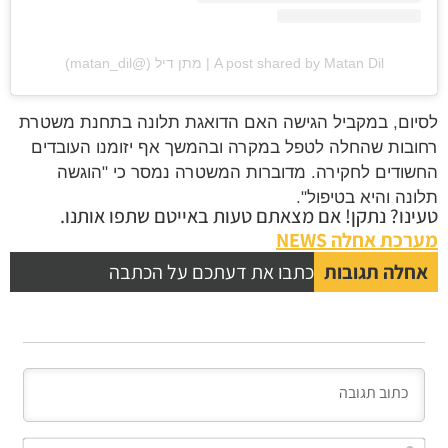
A post shared by Matan Dil | מתן דיל (@matan_dil)
ום, במקביל הגישה האם הדואגת תלונה בתחנת משטרת
בות שהחלה לטפל במקרה ובהמשך אף יזומנו העובדים
ודים לחקירה. מדוברות המשטרה נמסר כי "הוגשה
נה והיא בטיפול".
נו? נתקן! אם מצאתם טעות באייטם שתפו אותנו.
כת אחלה NEWS
לה תגובות
כתבו את דעתכם על הכתבה
השם