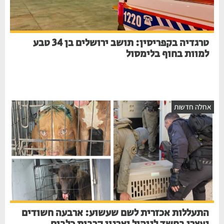
טרגדיה בקפריסין: תושב ירושלים בן 34 טבע
למוות בחוף בלימסול
חלה חדשות
התעללות אכזרית לשם שעשוע: ארבעה חשודים