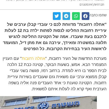
רתיות\אינסטגרם
ו כתבה
לה רחובות" מדווחת לכם כי עובדי קבלן ערבים של
עיריית רחובות החליטו לנסות לפתות ילדה בת 12 לעלות
בם בעת שעבדו. אמה של הקטינה החליטה להגיש
נה במשטרה ומאידך, עירבה גם את מתן דיל, המועמד
שות העיר בבחירות הקרובות. כל הפרטים
כת החדשות של העיר רחובות, "
אחלה רחובות
" עם העניין
המצמרר הבא. אמש, בשעות הבוקר, קטינה כבת 12 הלכה
ת הספר בו היא לומדת. ברחוב רמז, פגשה בשני עובדי
ן ממוצא ערבי עם משאית גזם שעובדים בשירות עיריית
בות. הקטינה טוענת כי אחד העובדים פנה אליה בשפה
בית ואף קרא לה לעלות איתם למשאית.