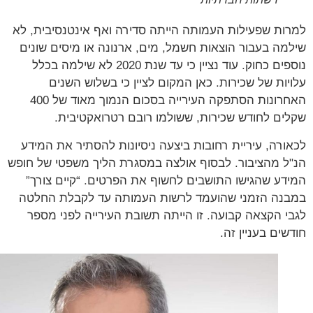
ות שפעילות העמותה הייתה סדירה ואף אינטנסיבית, לא
מה בעבור הוצאות חשמל, מים, ארנונה או מיסים שונים
נוספים כחוק. עוד נציין כי עד שנת 2020 לא שילמה בכלל
יות של שכירות. כאן המקום לציין כי בשלוש השנים
האחרונות הסתפקה העירייה בסכום הנמוך מאוד של 400
ים לחודש שכירות, ששולמו רובם רטרואקטיבית.
ורה, עיריית רחובות ביצעה ניסיונות להסתיר את המידע
ל מהציבור. לבסוף אולצה במסגרת הליך משפטי של חופש
דע שהגישו התושבים לחשוף את הפרטים. “קיים צורך”
נה הזמני שהועמד לרשות העמותה עד לקבלת החלטה
י הקצאה קבועה. זו הייתה תשובת העירייה לפני מספר
שים בעניין זה.