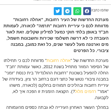
ו כתבה
כת החדשות של העיר רחובות, "אחלה רחובות"
וחת לכם כי עיריית רחובות "תרמה" לכאורה, לעמותת
ד באופן בלתי חוקי כמעל למיליון שקלים. זאת לאור
בדה כי לא דרשה תשלומי שכירות וחשבונות חשמל,
 וארנונה מעל לעשר שנים, כל זאת כמובן, במבנה
ורי. כל הפרטים
כת החדשות של "
אחלה רחובות
" מדווחת לכם כי תחילתו
של הסיפור המוזר מתחיל בשנת 2012, כאשר עמותת “חב”ד
ה להפעיל בשכונת "רחובות ההולנדית” בית כנסת “זמני”
נה ציבורי נטוש של כחצי דונם ברחוב הר ציון, בעידודה של
יית רחובות ובהליכים תמוהים בחלקם (לכאורה, מישהו
ר"
רחמים מלול
?). הקצאה הזמנית זו הפכה איך לא,
ועה.
לך העשור האחרון העירייה לא גבתה כספים מהעמותה