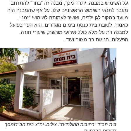
השימוש במבנה. יתרה מכך, מבנה זה "בחר" להתרחב
ר לתנאי השימוש הראשוניים שלו. על אף שהמבנה היה
עד במקור לגן ילדים, ואושר לעמותה לשימוש “זמני”,
ור, לטובת בית כנסת בימים מוגדרים, הוא הפך בפועל
נה דת על מלא כולל אירועי מורשת, שיעורי תורה,
לות, חגיגות בר מצווה ועוד.
בית חב"ד "רחובות ההולנדית". צילום: יח"צ בית חב"ד\מסך
רשתות חברתיות