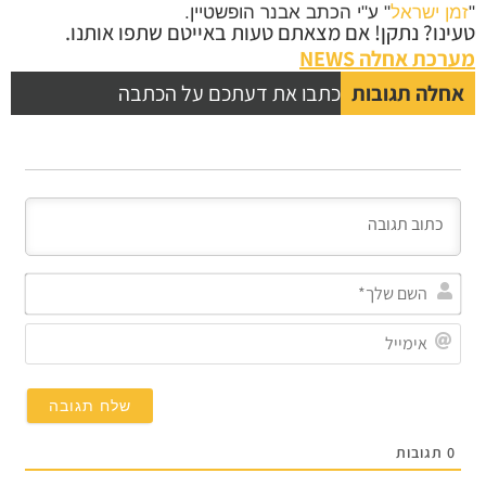
ן ישראל
" ע"י הכתב אבנר הופשטיין.
נו? נתקן! אם מצאתם טעות באייטם שתפו אותנו.
כת אחלה NEWS
לה תגובות
כתבו את דעתכם על הכתבה
השם
שלך*
אימייל
תגובות