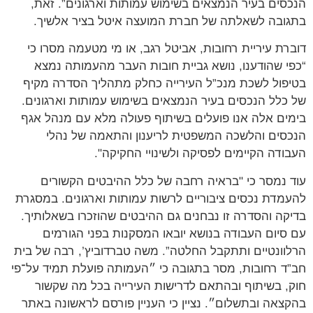
סים בעיר הנמצאים בשימוש עמותות וארגונים”. זאת,
ובה לשאלתה של חברת המועצה איטל בציר אלשיך.
רת עיריית רחובות, אביטל רגב, או מי מטעמה מסרו כי
י שהודענו, נושא גביית חובות העבר מהעמותה נמצא
פול לשכת מנכ”ל העירייה כחלק מתהליך הסדרה מקיף
כלל הנכסים בעיר הנמצאים בשימוש עמותות וארגונים.
ים אלה אנו פועלים בשיתוף פעולה מלא עם מנהל אגף
סים והלשכה המשפטית לריענון והתאמה של נהלי
ודה הקיימים לפסיקה ולשינויי החקיקה".
 נמסר כי "בראיה רחבה של כלל ההיבטים הקשורים
מדת נכסים ציבוריים לרשות עמותות וארגונים. במסגרת
קה והסדרה זו נבחנים גם ההיבטים שהוזכרו בשאלותיך.
סיום העבודה בנושא יובאו המסקנות בפני הגורמים
וונטיים ותתקבל החלטה”. משה טברדוביץ’, רבה של בית
ד רחובות, מסר בתגובה כי ״העמותה פועלת תמיד על־פי
, בשיתוף ובהתאם לדרישות העירייה בכל מה שקשור
צאה ובתשלום״. נציין כי העניין פורסם לראשונה באתר