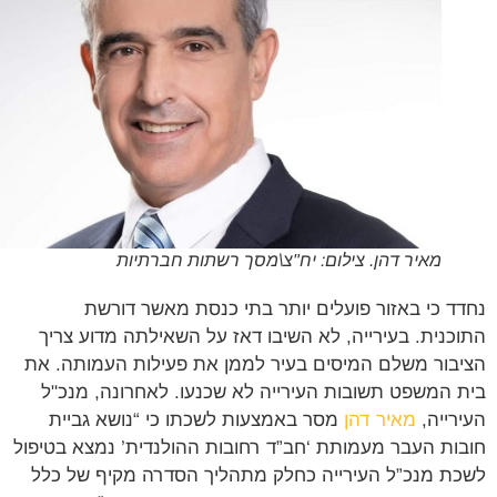
מאיר דהן. צילום: יח"צ\מסך רשתות חברתיות
ד כי באזור פועלים יותר בתי כנסת מאשר דורשת
כנית. בעירייה, לא השיבו דאז על השאילתה מדוע צריך
בור משלם המיסים בעיר לממן את פעילות העמותה. את
 המשפט תשובות העירייה לא שכנעו. לאחרונה, מנכ"ל
רייה,
מאיר דהן
מסר באמצעות לשכתו כי “נושא גביית
ות העבר מעמותת ‘חב”ד רחובות ההולנדית’ נמצא בטיפול
ת מנכ”ל העירייה כחלק מתהליך הסדרה מקיף של כלל