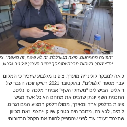
"הפיצה מהגיהנום, פיצה מטורללת. זה לא פיצה, זה מאפה". צילום:
יח"צ\מסך רשתות חברתיות\מסך יוטיוב הערוץ של ניב גלבוע
ה למבקר קולינריה מוערך, ציפינו מגלבוע שיזכיר כי המקום
עבר מספר "גלגולים". באוקטובר 2021 השיקו זוכה העבר של
ליטי הבישולים "משחקי השף" אביתר מלכה ופיינליסט
נית השף יונתן שרביט את מתחם האוכל אשר מגיש
ות בדלפק אחד ומאידך, ממולו דלפק המציע המבורגרים.
ים, לכאורה, מדובר היה בטריק שיווקי-יחצני. זאת מכיוון
מד "עזב" עוד לפני שהספיק לחוות את הקהל הרחובותי.