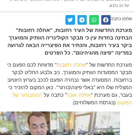
 ניב גלבוע
ו כתבה
כת החדשות של העיר רחובות, "אחלה רחובות"
ינה בחדות עין כי מבקר הקולינריה הוותיק והמוערך
ר בעיר רחובות, והכתיר את הפיצרייה הבאה לגרועה
ינה "פיצה מהגיהינום". כל הפרטים
כת החדשות של "
אחלה רחובות
" מדווחת לכם הפעם כי
ר המסעדות הוותיק והמוערך, ניב גלבוע החליט לבקר
ובות. המסעדה אשר נבחרה הפעם לככב בערוץ היוטיוב
ליח שלו היא "באלי פיצה\בורגר". כאן המקום להזכיר כי
ר, גם מערכת "
אחלה אוכל
" כתבה על
ההמבורגר של
ום
(בגרסת המשלוחים).