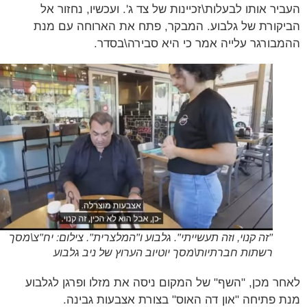
יר אותו לבעלות\זכיינות של צד ג'. ועכשיו, נחזור אל
קורת של גלבוע. המבקר, פתח את הארוחה עם מנת
בורגר עלייה אמר כי היא סבירה\בסדר.
"זה קנוי, וזה תעשייתי". גלבוע ו"המלצרית". צילום: יח"צ\מסך
רשתות חברתיות\מסך יוטיוב הערוץ של ניב גלבוע
ר מכן, "השף" של המקום ניסה את מזלו ופרגן לגלבוע
 פתיחה "און דה האוס" בצורת אצבעות גבינה.