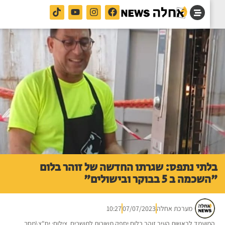
תי נתפס: שגרתו החדשה של זוהר בלום
מה ב 5 בבוקר ובישולים"
מערכת אחלה
07/07/2023
10:27
ועמד לראשות העיר זוהר בלום יספק תשובות לתושבים. צילום: יח"צ\מסך