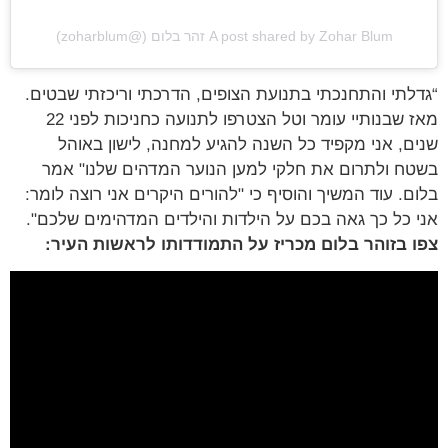
A post shared by Zohar Blum זהר בלום (@zoharblum)
לתי והתחנכתי בתנועת הצופים, הדרכתי וריכזתי שבטים.
מאז שבנותיי עומר וטל הצטרפו לתנועה כחניכות לפני 22
ם, אני מקפיד כל השנה להגיע למחנה, לישון באוהל
ח ולתרום את חלקי למען הנוער המדהים שלנו" אמר
ם. עוד המשיך והוסיף כי "להורים היקרים אני רוצה לומר:
 כל כך גאה בכם על הילדות והילדים המדהימים שלכם".
 בזוהר בלום מכריז על התמודדותו לראשות העיר: