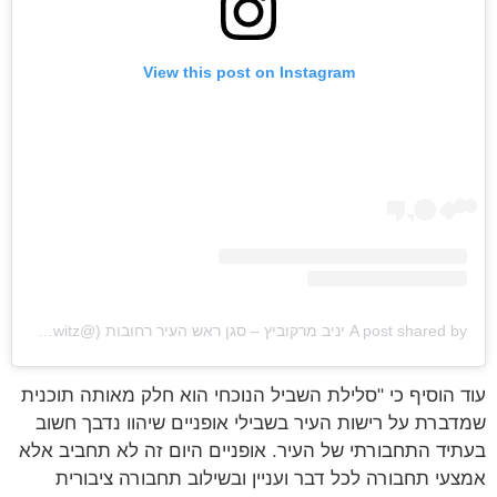
View this post on Instagram
A post shared by יניב מרקוביץ – סגן ראש העיר רחובות (@yaniv_markowitz)
 הוסיף כי "סלילת השביל הנוכחי הוא חלק מאותה תוכנית
ברת על רישות העיר בשבילי אופניים שיהוו נדבך חשוב
יד התחבורתי של העיר. אופניים היום זה לא תחביב אלא
עי תחבורה לכל דבר ועניין ובשילוב תחבורה ציבורית