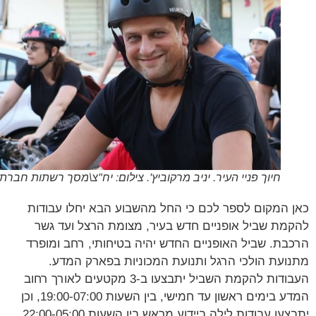
חיוך פניי העיר. יניב מרקוביץ'. צילום: יח"צ\מסך רשתות חברתיות
 המקום לספר לכם כי החל מהשבוע הבא יחלו עבודות
מת שביל אופניים חדש בעיר, מצומת הרצל ועד גשר
בת. שביל האופניים החדש יהיה בטיחותי, רחב ומופרד
ועת הולכי הרגל ותנועת המכוניות בפארק המדע.
העבודות להקמת השביל יתבצעו ב-3 מקטעים לאורך רחוב
המדע בימים ראשון עד חמישי, בין השעות 19:00-07:00, וכן
יתבצעו עבודות לילה ביידוע מראש בין השעות 22:00-05:00.