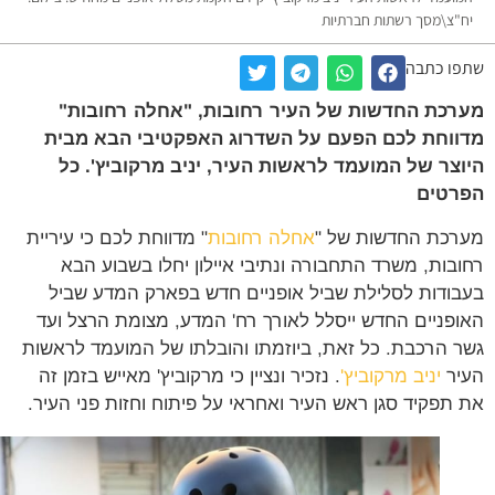
"צ\מסך רשתות חברתיות
ו כתבה
כת החדשות של העיר רחובות, "אחלה רחובות"
וחת לכם הפעם על השדרוג האפקטיבי הבא מבית
צר של המועמד לראשות העיר, יניב מרקוביץ'. כל
רטים
כת החדשות של "
אחלה רחובות
" מדווחת לכם כי עיריית
בות, משרד התחבורה ונתיבי איילון יחלו בשבוע הבא
ודות לסלילת שביל אופניים חדש בפארק המדע שביל
פניים החדש ייסלל לאורך רח' המדע, מצומת הרצל ועד
 הרכבת. כל זאת, ביוזמתו והובלתו של המועמד לראשות
ר
יניב מרקוביץ'
. נזכיר ונציין כי מרקוביץ' מאייש בזמן זה
תפקיד סגן ראש העיר ואחראי על פיתוח וחזות פני העיר.