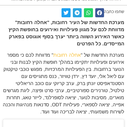
ו כתבה
כת החדשות של העיר רחובות, "אחלה רחובות"
וחת לכם על מגוון פעילויות ואירועים בחופשת הקיץ
ר האירוע השווה ביותר יערך בסוף אוגוסט בפארק
יסדים. כל הפרטים
כת החדשות של "
אחלה רחובות
" מדווחת לכם כי מספר
ועים ופעילויות יתקיימו במהלך חופשת הקיץ לבנות ובני
ער ברחובות. בין הפעילויות המרכזיות, מפגש כוכבי טיקטוק
ליאל אלי, יועד דץ, ירדן טוויזר, כנס מתגייסים עם
נדאפיסט יונתן ברק, ערב קריוקי עם כוכב הריאליטי
טיל, טורנירים ספורטיביים, ערבי סרט ופיצה, ליגת מגרשים
רים, מסיבות לנוער, יציאה לסופרלנד, לייזר טאג, תחרות
אפייה, יציאה לספארי, פעילויות ODT, סדנאות מנהיגות והכנה
רות משמעותי, יציאה לבריכה ועוד ועוד.