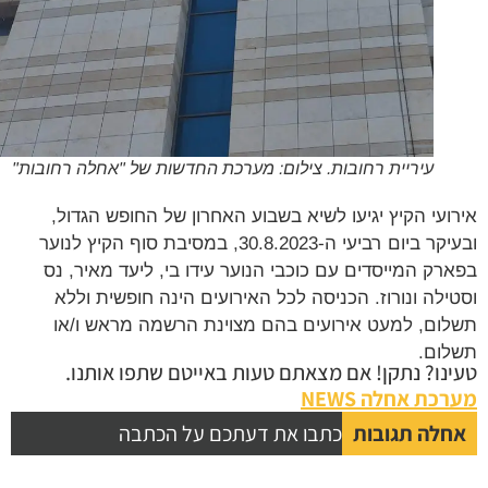
עיריית רחובות. צילום: מערכת החדשות של "אחלה רחובות"
ועי הקיץ יגיעו לשיא בשבוע האחרון של החופש הגדול,
ובעיקר ביום רביעי ה-30.8.2023, במסיבת סוף הקיץ לנוער
רק המייסדים עם כוכבי הנוער עידו בי, ליעד מאיר, נס
ילה ונורוז. הכניסה לכל האירועים הינה חופשית וללא
ום, למעט אירועים בהם מצוינת הרשמה מראש ו/או
ום.
נו? נתקן! אם מצאתם טעות באייטם שתפו אותנו.
כת אחלה NEWS
לה תגובות
כתבו את דעתכם על הכתבה