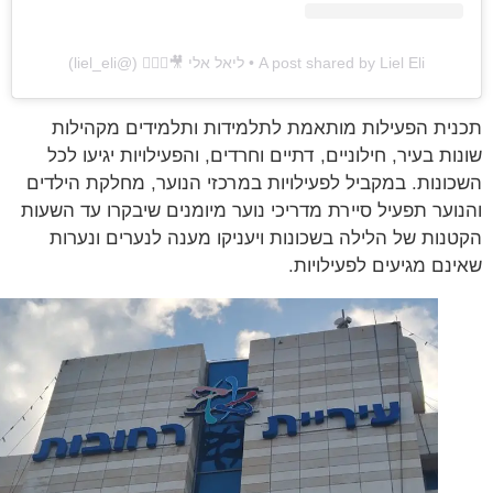
A post shared by Liel Eli • ליאל אלי 🎥🤸🏽‍♂️ (@liel_eli)
ית הפעילות מותאמת לתלמידות ותלמידים מקהילות
ות בעיר, חילוניים, דתיים וחרדים, והפעילויות יגיעו לכל
ונות. במקביל לפעילויות במרכזי הנוער, מחלקת הילדים
וער תפעיל סיירת מדריכי נוער מיומנים שיבקרו עד השעות
נות של הלילה בשכונות ויעניקו מענה לנערים ונערות
נם מגיעים לפעילויות.