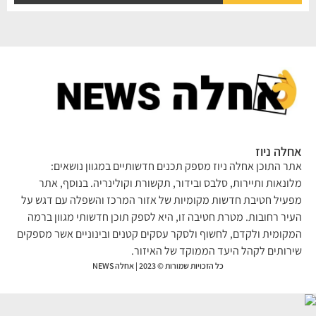
לה ניוז
ר התוכן אחלה ניוז מספק תכנים חדשותיים במגוון נושאים:
ונאות ותיירות, סלבס ובידור, תקשורת וקולינריה. בנוסף, אתר
עיל חטיבת חדשות מקומיות של אזור המרכז והשפלה עם דגש על
יר רחובות. מטרת חטיבה זו, היא לספק תוכן חדשותי מגוון ברמה
קומית ולקדם, לחשוף ולסקר עסקים קטנים ובינוניים אשר מספקים
רותים לקהל היעד הממוקד של האיזור.
כל הזכויות שמורות © 2023 | אחלה NEWS