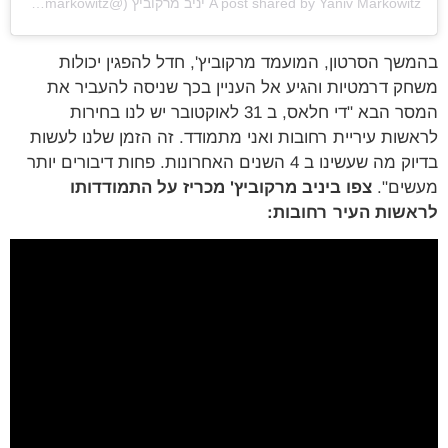
A post shared by Yaniv Markowitz יניב מרקוביץ (@yaniv_markowitz)
בהמשך הסרטון, המועמד מרקוביץ', חדל להפגין יכולות
משחק דרמטיות והגיע אל העניין בכך שניסה להעביר את
המסר הבא "די חלאס, ב 31 לאוקטובר יש לנו בחירות
לראשות עיריית רחובות ואני מתמודד. זה הזמן שלנו לעשות
בדיוק מה שעשינו ב 4 השנים האחרונות. פחות דיבורים יותר
מעשים".
צפו ביניב מרקוביץ' מכריז על התמודדותו
לראשות העיר רחובות: