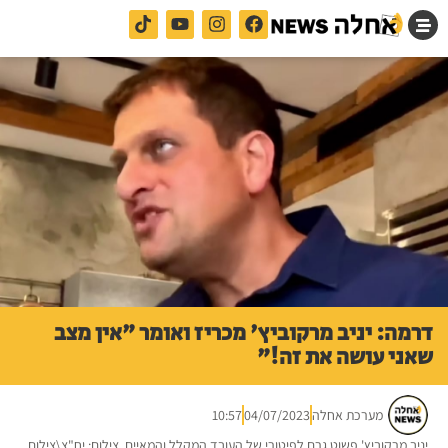
דרמה: יניב מרקוביץ' מכריז ואומר "אין מצב
שאני עושה את זה!"
מערכת אחלה
04/07/2023
10:57
יניב מרקוביץ' פשוט גרם לפיטורי של העובד המקלל והמאיים. צילום: יח"צ\צילום