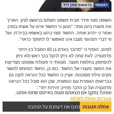
השופט מוטי פירר מבית משפט השלום בראשון לציון האריך
את מעצרו ביום אחד: "נטען כי החשוד איים על אשתו בסכין
ואמר כי יהרוג אותה. החשוד מצוי כרגע באשפוז בביה"ח, ועל
פי דברי הסניגור מצבו אינו מאפשר לו לתפקד כראוי".
לסיום, הוסיף כי "מדובר באדם בן 83 הסובל בין היתר
מדמנציה. לעת עתה לא ניתן להקל בכך ראש ולא ניתן
להסתפק בחלופת מעצר. מצאתי כי פעולות שסומנו מצדיקות
את המשך מעצרו של החשוד. כמו כן, החשד המיוחס לחשוד
מקים עילת מסוכנות. אציין כי החשוד ככל הנראה לוקה גם
בבריאותו הגופנית וגם הנפשית, שכן הוא סובל ככל הנראה
מדמנציה ועל כן הדבר מחייב זהירות יתר".
טעינו? נתקן! אם מצאתם טעות באייטם שתפו אותנו.
מערכת אחלה NEWS
אחלה תגובות
כתבו את דעתכם על הכתבה