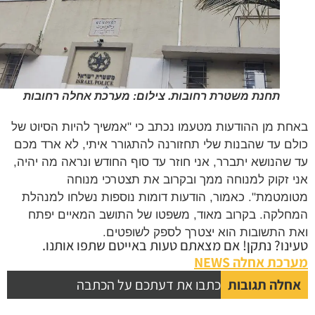
תחנת משטרת רחובות. צילום: מערכת אחלה רחובות
ת מן ההודעות מטעמו נכתב כי "אמשיך להיות הסיוט של
ם עד שהבנות שלי תחזורנה להתגורר איתי, לא ארד מכם
שהנושא יתברר, אני חוזר עד סוף החודש ונראה מה יהיה,
 זקוק למנוחה ממך ובקרוב את תצטרכי מנוחה
מטמת". כאמור, הודעות דומות נוספות נשלחו למנהלת
לקה. בקרוב מאוד, משפטו של התושב המאיים יפתח
 התשובות הוא יצטרך לספק לשופטים.
נו? נתקן! אם מצאתם טעות באייטם שתפו אותנו.
כת אחלה NEWS
לה תגובות
כתבו את דעתכם על הכתבה