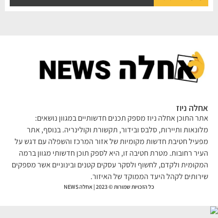
לה ניוז
ר התוכן אחלה ניוז מספק תכנים חדשותיים במגוון נושאים:
ונאות ותיירות, סלבס ובידור, תקשורת וקולינריה. בנוסף, אתר
עיל חטיבת חדשות מקומיות של אזור המרכז והשפלה עם דגש על
יר רחובות. מטרת חטיבה זו, היא לספק תוכן חדשותי מגוון ברמה
קומית ולקדם, לחשוף ולסקר עסקים קטנים ובינוניים אשר מספקים
רותים לקהל היעד הממוקד של האיזור.
כל הזכויות שמורות © 2023 | אחלה NEWS