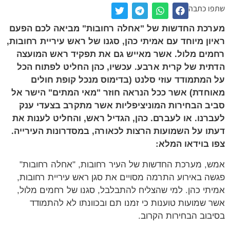
שתפו כתבה
מערכת החדשות של "אחלה רחובות" מביאה לכם הפעם
ראיון מיוחד עם אמיתי כהן, סגנו של ראש עיריית רחובות,
רחמים מלול. אשר מאייש גם את תפקיד ראש המועצה
הדתית של קרית ארבע. עכשיו, כהן החליט לפתוח הכל
על המתמודד עוזי סלנט (בדימוס מנכל קופת חולים
מאוחדת) אשר ככל הנראה חוזר "מאי המתים" הישר אל
סביב הבחירות המוניציפליות אשר מתקרב בצעדי ענק
לעברנו. או לעברם. כהן, הגדיל ראש, והחליט לענות את
דעתו על השמועות הרצות לכאורה, במסדרונות העירייה.
צפו בוידאו המלא:
אמש, מערכת החדשות של העיר רחובות, "אחלה רחובות"
פגשה באירוע התרמה מסויים את סגן ראש עיריית רחובות,
אמיתי כהן. למי שהצליח להתבלבל, סגנו של רחמים מלול,
אשר שמועות טוענות כי זמנו תם ובכוונתו לא להתמודד
בסיבוב הבחירות הקרוב.