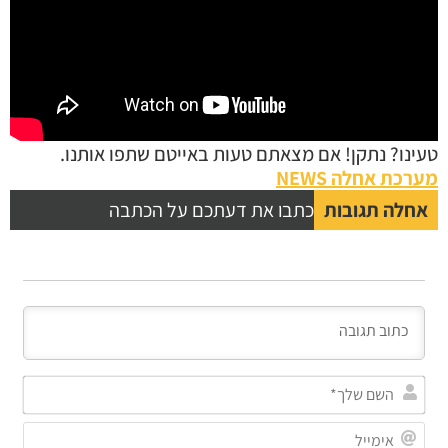
טעינו? נתקן! אם מצאתם טעות באייטם שתפו אותנו.
מערכת אחלה NEWS
אחלה תגובות
כתבו את דעתכם על הכתבה
השם
שלך
אימי