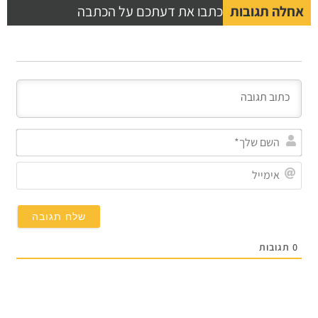
אחלה תגובות
כתבו את דעתכם על הכתבה
השם
שלך
אימי
0
תגובות