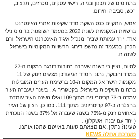
בתחומים של תכנון ובנייה, רישוי עסקים, מכרזים, תקציב,
רכש, סביבה וחירום.
אמש, התקיים כנס השקת מדד שקיפות אתרי האינטרנט
ברשויות המקומיות לשנת 2022 במעמד השופטת בדימוס נילי
ארד, יו"ר עמותת שביר ומנכ"ל איגוד האינטרנט הישראל יורם
הכהן. במעמד זה נחשפו דירוגי הרשויות המקומיות בישראל
לשנה זו.
לסיום, נציין כי בשנה שעברה רחובות דורגה במקום ה-22
במדד והבוקר, נתוני המדד המעודכן מציגים זינוק של 11
מקומות הישר אל המקום ה-10 ברשימת הערים המובילות
בתחום השקיפות בישראל, בקטגוריה A . בשנה שעברה העיר
עמדה ב-73 קריטריונים מתוך 109 ואילו השנה העיר עומדת
בהצלחה ב-97 קריטריונים מתוך 111. כמו כן, הציון של העיר
באחוזים זינק מ-76% בשנה שעברה אל 87% בשנה הנוכחית
( יחד עם יבנה ואשקלון) .
טעינו? נתקן! אם מצאתם טעות באייטם שתפו אותנו.
מערכת אחלה NEWS