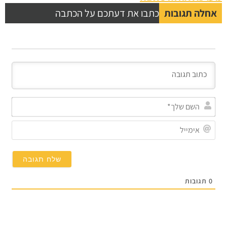
אחלה תגובות
כתבו את דעתכם על הכתבה
השם
שלך
אימי
0
תגובות