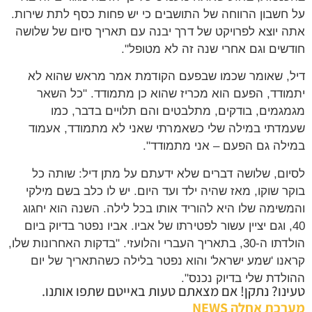
על חשבון הרווחה של התושבים כי יש פחות כסף לתת שירות.
אתה יוצא לפרויקט של דרך יבנה עם תאריך סיום של שלושה
חודשים וגם אחרי שנה זה לא מטופל".
דיל, שאומר שכמו שבפעם הקודמת אמר מראש שהוא לא
יתמודד, הפעם הוא מכריז שהוא כן מתמודד. "כל השאר
מגמגמים, בודקים, מתלבטים והם תלויים בדבר, כמו
שעמדתי במילה שלי כשאמרתי שאני לא מתמודד, אעמוד
במילה גם הפעם – אני מתמודד".
לסיום, שלושה דברים שלא ידעתם על מתן דיל: שותה כל
בוקר שוקו, מאז שהיה ילד ועד היום. יש לו כלב בשם מילקי
והמשימה שלו היא להוריד אותו בכל לילה. השנה הוא יחגוג
40, וגם יציין עשור לפטירתו של אביו. אביו נפטר בדיוק ביום
הולדתו ה-30, בתאריך העברי והלועזי. "בדקות האחרונות שלו,
קראנו 'שמע ישראל' והוא נפטר בלילה כשהתאריך של יום
ההולדת שלי בדיוק נכנס".
טעינו? נתקן! אם מצאתם טעות באייטם שתפו אותנו.
מערכת אחלה NEWS