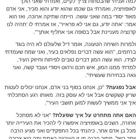
למה ועניתי שהבטחות צריך לקיים, ואמרתי שאני הולך
לאופוזיציה, ואמרתי גם שכמו שהוא יודע והוא מכיר, אני אדם
מאוד יסודי במה שאני עושה. הייתה שתיקה ארוכה, ואז הוא
אמר: 'אתה יודע, גם אני לא פראייר', אז אמרתי לו 'תהיה לנו
קדנציה מעניינת אבל בסופה אני אחליף אותך'".
ולמרות השיחה הטעונה, אומר דיל שלעולם לא היה בוגד
ברחמים, "הוא עשה דברים נפלאים בעיר, ואני שמח שעמדתי
לצידו, הוא עשה המון דברים טובים לפיתוח וחיזוק העיר,
למדתי ממנו המון, איש חכם ורהוט ויסודי ועובד קשה, ואני
גאה בבחירות שעשיתי".
אבל נפגעת?
"כן, אנחנו בסוף בני אדם, אנחנו יכולים לעטות
שריון קשקשים אבל אני לא עוסק בזה. מאותו רגע הסתכלתי
איך אני ממשיך לעשות למען תושבי העיר".
האם אתה מתחרט על איך שפעלת?
"אני לא מסתכל
אחורה, השנים באופוזיציה איפשרו לי להכיר את העירייה יותר
מכל בן אדם אחר, כיהנתי בכל התפקידים ואני מגיע הרבה
יותר בשל, מתוך הבנה מי זו העירייה באמת ומה היא צריכה,