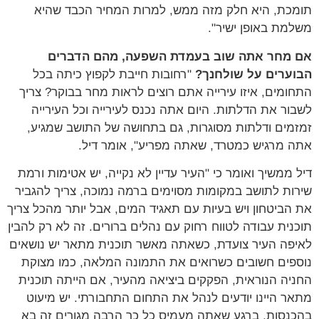
תומכת, היא חלק מזה ממש, למרות המחיר הכבד שהיא
משלמת באופן ישיר".
אם מחר אתה שוב בעמדת השפעה, מהם הדברים
הבוערים על שולחנך?
"רחובות חייבת לקפוץ כיתה בכל
התחומים, איזו עירייה אתם רוצים לראות מחר בבוקר? צריך
לשבור את הדלתות. היום אתה נכנס לעירייה וכל העירייה
זמזמים ודלתות מסוגרות, גם בתחושה של התושב שמגיע,
אתה מרגיש כמטרד, שאתה מפריע", אומר דיל.
דיל ממשיך ואומר כי "העיר עדיין לא נקייה, יש אטימות ורמת
שירות לתושב במקומות מסוימים ברמה נמוכה, צריך להגביר
את הביטחון ויש בעיות עם תאגיד המים, אבל יותר מהכל צריך
תוכנית עבודה לטווח רחוק עם נהלים ברורים. זה לא רק להבין
לאיפה העיר צועדת, כשאתה מאשר תוכנית מתאר יש נושאים
נוספים חשובים כשרואים את התמונה המלאה, כמו מצוקת
החניה הנוראית, הפקקים ביציאה מהעיר, אם הייתה תוכנית
מתאר היינו יודעים לנהל את התחום התחבורתי. יש מיעוט
בהכנסות, ברגע שאתה מעמיס כל כך הרבה מגורים זה בא