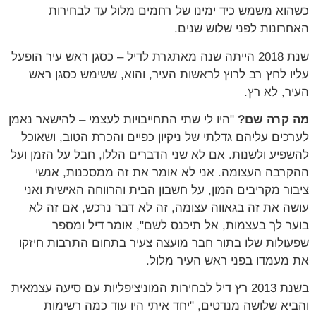
כשהוא משמש כיד ימינו של רחמים מלול עד לבחירות
האחרונות לפני שלוש שנים.
שנת 2018 הייתה שנה מאתגרת לדיל – כסגן ראש עיר הופעל
עליו לחץ רב לרוץ לראשות העיר, והוא, ששימש כסגן ראש
העיר, לא רץ.
מה קרה שם?
"היו לי שתי התחייבויות לעצמי – להישאר נאמן
לערכים עליהם גדלתי של ניקיון כפיים והכרת הטוב, ושאוכל
להשפיע ולשנות. אם לא שני הדברים הללו, חבל על הזמן ועל
ההקרבה העצומה. אני לא אומר את זה ממסכנות, אנשי
ציבור מקריבים המון, על חשבון הבית והרווחה האישית ואני
עושה את זה בגאווה עצומה, זה לא דבר נרכש, אם זה לא
בוער לך בעצמות, אל תיכנס לשם", אומר דיל ומספר
שפעולות שלו בתור חבר מועצה צעיר בתחום התרבות חיזקו
את מעמדו בפני ראש העיר מלול.
בשנת 2013 רץ דיל לבחירות המוניציפליות עם סיעה עצמאית
והביא שלושה מנדטים, "יחד איתי היו עוד כמה רשימות