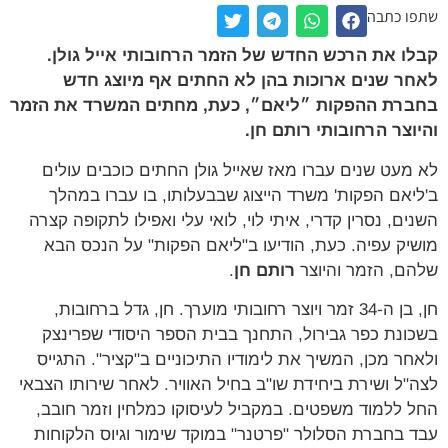
שתפו כתבה
קבלו את הרכש החדש של הזמר הרחובותי אייל גולן.
לאחר שנים ארוכות בהן לא החתים אף מיוצג חדש
בחברת ההפקות ״ליאם״, כעת, מחתים המשרד את הזמר
והיוצר הרחובותי רותם חן.
לא מעט שנים עברו מאז שאייל גולן החתים כוכבים עולים
ב'ליאם הפקות' משרד הייצוג שבבעלותו, בו עברו במהלך
השנים, נסרין קדרי, איתי לוי, לואי עלי ואפילו לתקופה קצרה
מושיק עפיה. כעת, הודיעו ב"ליאם הפקות" על הנכס הבא
שלהם, הזמר והיוצר
רותם חן
.
חן, בן ה-34 זמר ויוצר רחובותי מוערך. חן, גדל ברחובות,
בשכונת כפר גבירול, התחנך בבית הספר היסודי שפרינצק
ולאחר מכן, המשיך את לימודיו התיכוניים ב"קציר". התגייס
לצה"ל ושירת ביחידת שו"ב בחיל האוויר. לאחר שירותו הצבאי
החל ללמוד משפטים. במקביל לעיסוקו כמלחין וזמר חובב,
עבד בחברת הסלולר "פרטנר" במוקד שימור וגיוס הלקוחות