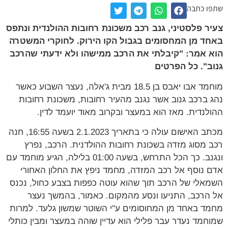
שתפו כתבה
צעיר פלסטיני, גנב רכב משכונת רחובות ההולנדית ונתפס
באחד מן המחסומים בגבול הקו הירוק. לחוקרי המשטרה
הוא אמר: "קיבלתי את הרכב ממישהו ולא ידעתי שהרכב
גנוב". כל הפרטים
מוחמד אבו יאבס בן 18.5 מבית ג'אלה, נעצר השבוע כאשר
נהג ברכב גנוב אשר נגנב מהעיר רחובות, משכונת רחובות
ההולנדית. מאז הוא במעצר ובקרוב מאוד יועמד לדין.
מכתב האישום עולה כי בתאריך 2.1.2023 בשעה 16:55, חנה
רכב מסוג מזדה בשכונת רחובות ההולדנית. הרכב, נפרץ
ונגנב. כך הכל התרחש, בשעה 01:00 בלילה, הגיע מוחמד עם
אדם נוסף אל רכב המזדה, מחמד ניפץ את החלון האחורי
השמאלי של הרכב תוך שהוא עוטה כפפות בצבע כחול, נכנס
אל הרכב, התניעו ונסע מהמקום. כאמור, בהמשך נעצר
מחמד באחד מן המחוסומים ע"י השוטר שמשון גלעד. למרות
שמוחמד נעדר עבר פלילי הוא עדיין שוהה במעצר ומבין כותלי