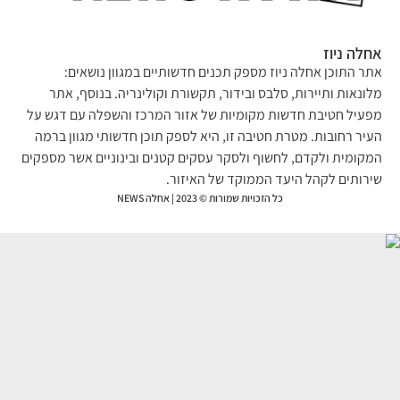
לה ניוז
ר התוכן אחלה ניוז מספק תכנים חדשותיים במגוון נושאים:
ונאות ותיירות, סלבס ובידור, תקשורת וקולינריה. בנוסף, אתר
עיל חטיבת חדשות מקומיות של אזור המרכז והשפלה עם דגש על
יר רחובות. מטרת חטיבה זו, היא לספק תוכן חדשותי מגוון ברמה
קומית ולקדם, לחשוף ולסקר עסקים קטנים ובינוניים אשר מספקים
רותים לקהל היעד הממוקד של האיזור.
כל הזכויות שמורות © 2023 | אחלה NEWS