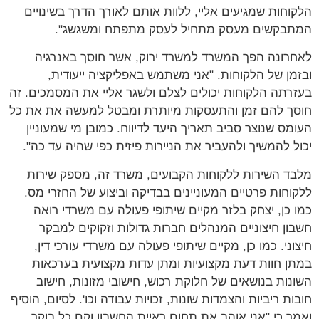
הלקוחות שמגיעים אליי, ללוות אותם לאורך הדרך בשינויים
המתבקשים מעסק מתחיל לעסק מתפתח ומשגשג".
לאחרונה הפך המשרד למשרד ירוק, אשר חוסך באנרגיה
ובזמן של הלקוחות. "אני משתמש באפליקציה ייעודית,
בעזרתה הלקוחות יכולים לצלם ולשגר אליי את המסמכים. זה
חוסך להם זמן והתעסקות מיותרת ומבטל למעשה את את כל
העומס שנוצר סביב תאריך היעד לדיווח. כמובן מי שמעוניין
יכול להמשיך ולהעביר את הניירות פיזית כפי שהיה עד כה".
מלבד השירות ללקוחות הקבועים, משרד זה, מספק שירות
ללקוחות פרטיים המעוניינים בבדיקה וביצוע של החזרי מס.
כמו כן, יצחק בלזר מקיים שיתופי פעולה עם משרדי רואה
חשבון חיצוניים המנהלים חברות גדולות וזקוקים למבקר
חיצוני. כמו כן, מקיים שיתופי פעולה עם משרדי עורכי דין,
במתן חוות דעת מקצועיות ומתן עדות מקצועית בערכאות
השונות בנושאים של חלוקת רכוש, חישובי מזונות, חישוב
חובות ריביות והצמדות שונות, זכויות עבודה וכו'. לסיום, הוסיף
ואמר כי "אני אוהב את תחום ראיית החשבון וקם כל בוקר