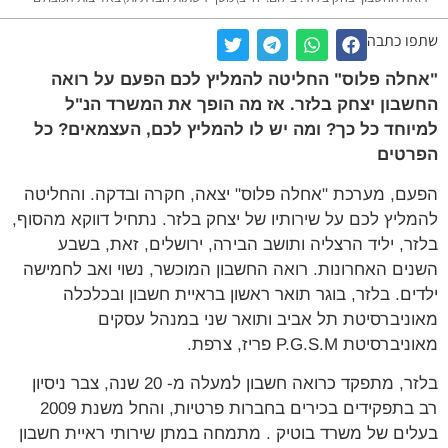
שתפו כתבה
"אחלה פלוס" החליטה להמליץ לכם הפעם על רואה
החשבון יצחק בלזר. אז מה הופך את המשרד הנ"ל
למיוחד כל כך? ומה יש לו להמליץ לכם, העצמאים? כל
הפרטים
הפעם, מערכת "אחלה פלוס" יצאה, חקרה ובדקה. והחליטה
להמליץ לכם על שירותיו של יצחק בלזר. נתחיל דווקא מהסוף,
בלזר, יליד הרצליה ותושב הבירה, ירושלים, זאת, בשבע
השנים האחרונות. רואה החשבון המוכשר, נשוי ואב לחמישה
ילדים. בלזר, בוגר תואר ראשון בראיית חשבון ובכלכלה
מאוניברסיטת תל אביב ותואר שני במנהל עסקים
מאוניברסיטת P.G.S.M פריז, צרפת.
בלזר, מתפקד כרואה חשבון למעלה מ- 20 שנה, צבר ניסיון
רב בתפקידים בכירים בחברות פרטיות, והחל משנת 2009
בעלים של משרד בוטיק . מתמחה במתן שירותי ראיית חשבון