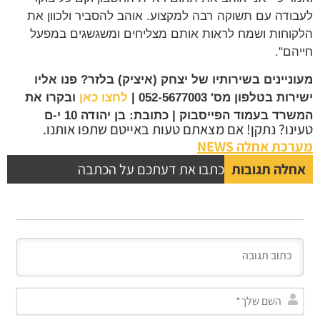
לעבודה עם תשוקה רבה למקצוע. אוהב להסביר ולכוון את
הלקוחות ושמח לראות אותם מצליחים ומשגשגים במפעל
חייהם".
מעוניינים בשירותיו של יצחק (איציק) בלזר? פנו אליו
ישירות בטלפון מס' 052-5677003 |
לחצו כאן
ובקרו את
המשרד בעמוד הפייסבוק | כתובת: בן יהודה 10 י-ם
טעינו? נתקן! אם מצאתם טעות באייטם שתפו אותנו.
מערכת אחלה NEWS
אחלה תגובות
כתבו את דעתכם על הכתבה
השם
שלך