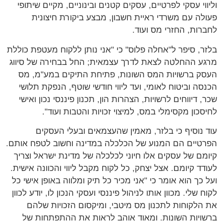
וליווי עסקי לפרטיים, עסקים קטנים ובינוניים, מקיים שיתופי
פעולה עם משרדי ראיית חשבון, מבצע ביקורת חיצונית
לחברות, החזרי מס ועוד.
בלזר, סיפר ל"אחלה פלוס" כי "אני נותן ללקוח מעטפת כוללת
מרגע ההחלטה לצאת לדרך עצמאית; החל בבחירה של סיווג
העסק ברשויות המס השונות, פתיחת התיקים במע"מ, מס
הכנסה וביטוח לאומי, ועד ליווי חודשי שוטף, הנפקת תלושי
שכר, דיווחים לרשויות, הצהרות הון, תכנון פיננסי נכון ואישי
לחיסכון מקסימלי במס, למיצוי זכויות והטבות ועוד".
עוד נוסיף כי בלזר, מאמין שהעצמאים ובעלי העסקים
הפרטיים הם המנוע של הכלכלה במדינה וחשוב לטפח אותם.
קיומם של עסקים אלו חיוני לכלכלה של מדינת ישראל וצריך
לעודד קיומם. אצל יצחק, כל לקוח מקבל ליווי והכוונה אישית.
ועל כך הוא אומר כי "אני מכיר כל תיק ומלווה באופן אישי כל
לקוח שלי. מכוון אותו לניהול פיננסי ועסקי הנכון לו, יודע לכוון
את הלקוחות לתכנון מס מיטבי, ומיקסום הזכויות שלהם
ברשויות השונות. ומאוד אוהב לראות את ההתפתחות של