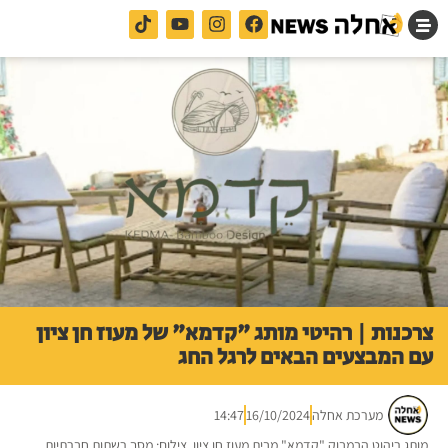
צרכנות | רהיטי מותג "קדמא" של מעוז חן ציון
עם המבצעים הבאים לרגל החג
מערכת אחלה
16/10/2024
14:47
מותג ריהוט הבמבוק "קדמא" מבית מעוז חן ציון. צילום: מסך רשתות חברתיות