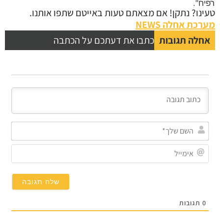
ח".
נו? נתקן! אם מצאתם טעות באייטם שתפו אותנו.
כת אחלה NEWS
לה תגובות
כתבו את דעתכם על הכתבה
השם
שלך*
אימייל
תגובות