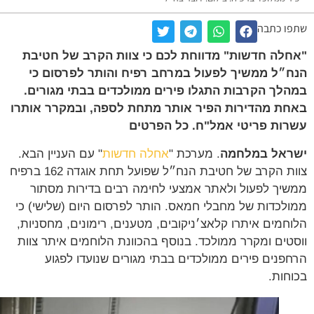
ו כתבה
לה חדשות" מדווחת לכם כי צוות הקרב של חטיבת
״ל ממשיך לפעול במרחב רפיח והותר לפרסום כי
לך הקרבות התגלו פירים ממולכדים בבתי מגורים.
ת מהדירות הפיר אותר מתחת לספה, ובמקרר אותרו
ות פריטי אמל"ח. כל הפרטים
ראל במלחמה
. מערכת "
אחלה חדשות
" עם העניין הבא.
צוות הקרב של חטיבת הנח״ל שפועל תחת אוגדה 162 ברפיח
יך לפעול ולאתר אמצעי לחימה רבים בדירות מסתור
לכדות של מחבלי חמאס. הותר לפרסום היום (שלישי) כי
חמים איתרו קלאצ׳ניקובים, מטענים, רימונים, מחסניות,
טים ומקרר ממולכד. בנוסף בהכוונת הלוחמים איתר צוות
פנים פירים ממולכדים בבתי מגורים שנועדו לפגוע
חות.