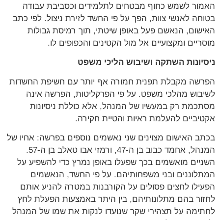
ור לשמש כחוף מבטחים לתלמידים וכסביבת עבודה
חה לאנשי צוות, הפך על פי החשד לזירת ניצול. לפי כתב
שום, הנאשם פעל באופן שיטתי, תוך רמיסת גבולות
ריים ומקצועיים אל מול הקטינים והכפופים לו.
יונות השתקה ושיבוש הליכי משפט
שה מקבלת תפנית חמורה אף יותר עם חשיפת החשדות
בוש מהלכי משפט. על פי הפרקליטות, הפרשה אינה
כמת רק במעשיו של המנהל, אלא כוללת ניסיונות
יביים להעלמת ראיות והטיית חקירה.
ב האישום מצוינים שני נאשמים נוספים בפרשה: אחיו של
המנהל, אחמד כבוב בן ה-47, ורמזי אבו טאלב בן ה-57.
יים מואשמים בכך שפעלו באופן נמרץ כדי להשפיע על
לוננים ובני משפחותיהם. על פי החשד, הנאשמים
ילו לחצים פסולים על הקורבנות במטרה להניע אותם
ור בהם מתלונותיהם, בין היתר באמצעות הפעלת לחץ
ימה על תצהירי שקר שנועדו לנקות את שמו של המנהל