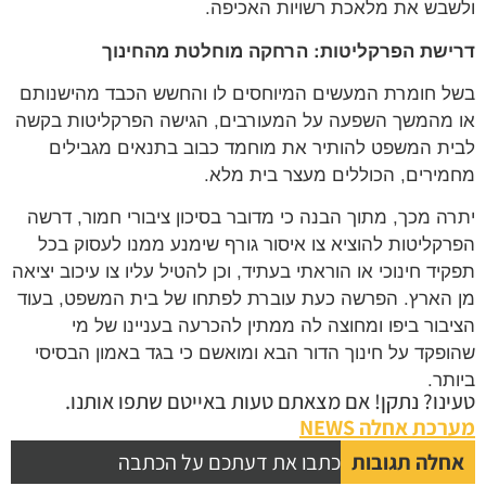
בש את מלאכת רשויות האכיפה.
שת הפרקליטות: הרחקה מוחלטת מהחינוך
 חומרת המעשים המיוחסים לו והחשש הכבד מהישנותם
מהמשך השפעה על המעורבים, הגישה הפרקליטות בקשה
ת המשפט להותיר את מוחמד כבוב בתנאים מגבילים
ירים, הכוללים מעצר בית מלא.
ה מכך, מתוך הבנה כי מדובר בסיכון ציבורי חמור, דרשה
קליטות להוציא צו איסור גורף שימנע ממנו לעסוק בכל
יד חינוכי או הוראתי בעתיד, וכן להטיל עליו צו עיכוב יציאה
הארץ. הפרשה כעת עוברת לפתחו של בית המשפט, בעוד
בור ביפו ומחוצה לה ממתין להכרעה בעניינו של מי
פקד על חינוך הדור הבא ומואשם כי בגד באמון הבסיסי
תר.
נו? נתקן! אם מצאתם טעות באייטם שתפו אותנו.
כת אחלה NEWS
לה תגובות
כתבו את דעתכם על הכתבה