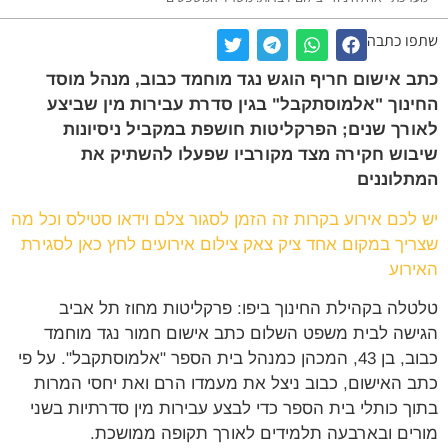
ו כתבה
 אישום חריף הוגש נגד מוחמד כבוב, מנהל מוסד
נוך "אלמוסתקבל" בגין סדרת עבירות מין שביצע
רך שנים; הפרקליטות חושפת במקביל ניסיונות
וש חקירה מצד מקורביו שפעלו להשתיק את
לוננים
לכם אירוע בקרות זה הזמן לסגור צלם וידאו סטילס וכל מה
יך במקום אחד ציק צאק צילום אירועים לחץ כאן לסגירת
רוע
לה בקהילת החינוך ביפו: פרקליטות מחוז תל אביב
שה לבית משפט השלום כתב אישום חמור נגד מוחמד
כבוב, בן 43, המכהן כמנהל בית הספר "אלמוסתקבל". על פי
 האישום, כבוב ניצל את מעמדו הרם ואת יחסי המרות
ך כותלי בית הספר כדי לבצע עבירות מין סדרתיות בשני
ים ובארבעה תלמידים לאורך תקופה ממושכת.