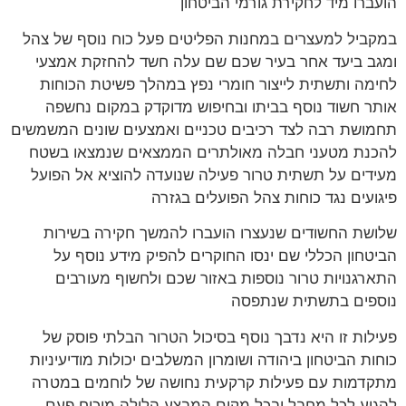
ברו מיד לחקירת גורמי הביטחון
ביל למעצרים במחנות הפליטים פעל כוח נוסף של צהל
ב ביעד אחר בעיר שכם שם עלה חשד להחזקת אמצעי
מה ותשתית לייצור חומרי נפץ במהלך פשיטת הכוחות
ר חשוד נוסף בביתו ובחיפוש מדוקדק במקום נחשפה
ושת רבה לצד רכיבים טכניים ואמצעים שונים המשמשים
נת מטעני חבלה מאולתרים הממצאים שנמצאו בשטח
דים על תשתית טרור פעילה שנועדה להוציא אל הפועל
ועים נגד כוחות צהל הפועלים בגזרה
שת החשודים שנעצרו הועברו להמשך חקירה בשירות
טחון הכללי שם ינסו החוקרים להפיק מידע נוסף על
רגנויות טרור נוספות באזור שכם ולחשוף מעורבים
פים בתשתית שנתפסה
לות זו היא נדבך נוסף בסיכול הטרור הבלתי פוסק של
ות הביטחון ביהודה ושומרון המשלבים יכולות מודיעיניות
דמות עם פעילות קרקעית נחושה של לוחמים במטרה
יע לכל מחבל ובכל מקום המבצע הלילה מוכיח פעם