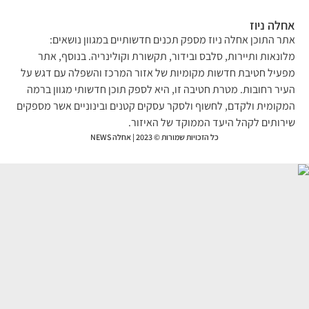
לה ניוז
ר התוכן אחלה ניוז מספק תכנים חדשותיים במגוון נושאים:
ונאות ותיירות, סלבס ובידור, תקשורת וקולינריה. בנוסף, אתר
עיל חטיבת חדשות מקומיות של אזור המרכז והשפלה עם דגש על
יר רחובות. מטרת חטיבה זו, היא לספק תוכן חדשותי מגוון ברמה
קומית ולקדם, לחשוף ולסקר עסקים קטנים ובינוניים אשר מספקים
רותים לקהל היעד הממוקד של האיזור.
כל הזכויות שמורות © 2023 | אחלה NEWS