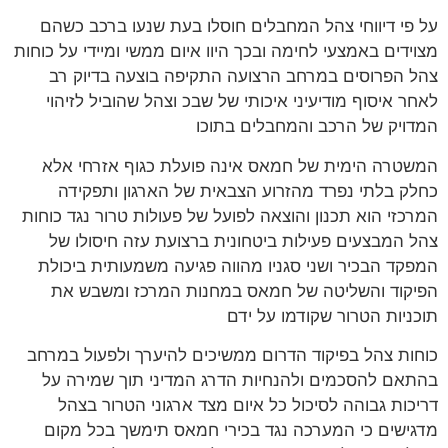
פי דיווחי צהל המחבלים חוסלו בעת שנעו ברכב כשהם
ידים באמצעי לחימה ובכך היוו איום ממשי ומיידי על כוחות
 הפרוסים במרחב הרצועה התקיפה בוצעה בדיוק רב
ר איסוף מודיעיני איכותי של שבכ וצהל שהוביל לזיהוי
ויק של הרכב והמחבלים בתוכו
טרה הימית של חמאס אינה פועלת כגוף אזרחי אלא
ק בלתי נפרד מהזרוע הצבאית של הארגון ותפקידה
כזי הוא תכנון והוצאה לפועל של פעולות טרור נגד כוחות
 המבצעים פעילות ביטחונית ברצועת עזה חיסולו של
קד הבכיר ושני סגניו מהווה פגיעה משמעותית ביכולת
קוד והשליטה של חמאס במחנות המרכז ומשבש את
ניות הטרור שקודמו על ידם
ות צהל בפיקוד הדרום ממשיכים להיערך ולפעול במרחב
אם להסכמים ולהנחיות הדרג המדיני תוך שמירה על
כות גבוהה לסיכול כל איום מצד ארגוני הטרור בצהל
ישים כי המערכה נגד בכירי חמאס תימשך בכל מקום